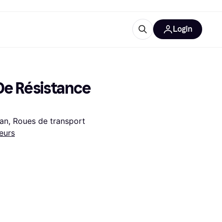
Login
Plus d'informations
de bureau
e
Qu'est-ce que Klarna?
e Résistance 
ran, Roues de transport
eurs
catégories