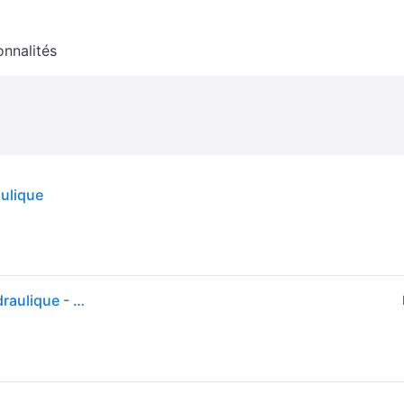
onnalités
ulique
vidaXL Machine à ramer 5 niveaux de résistance hydraulique - Noir