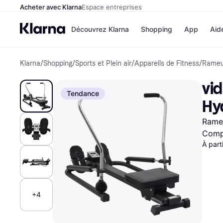
Acheter avec Klarna
Espace entreprises
Découvrez Klarna
Shopping
App
Aid
Klarna
/
Shopping
/
Sports et Plein air
/
Appareils de Fitness
/
Rameu
Options de paiement
Magasins
Toutes les options de 
Cdiscoun
vi
Payer maintenant
Airbnb
Tendance
Paiement en 3 fois
Booking.
Hy
Paiement à 30 jours
Temu
Klarna sur Apple Pay
JD Sports
Rameu
Compa
À part
Voir tous les
+4