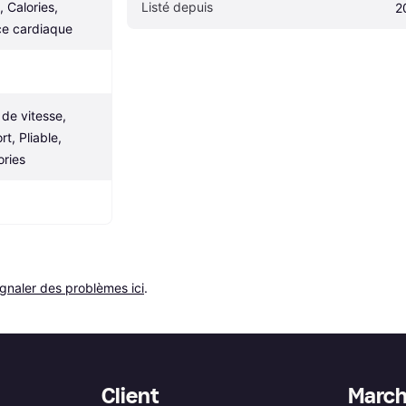
 Calories, 
Listé depuis
2
e cardiaque
de vitesse, 
, Pliable, 
ries
ignaler des problèmes ici
.
Client
Marc