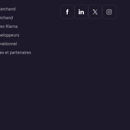
Marchand
archand
ec Klarna
éveloppeurs
érationnel
es et partenaires