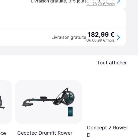
Livraison gratuite
,
3-5 jours
Ou 78,79 €/mois
182,99 €
Livraison gratuite
Ou 60,99 €/mois
Tout afficher
Concept 2 RowErg M
Cecotec Drumfit Rower
nce
D