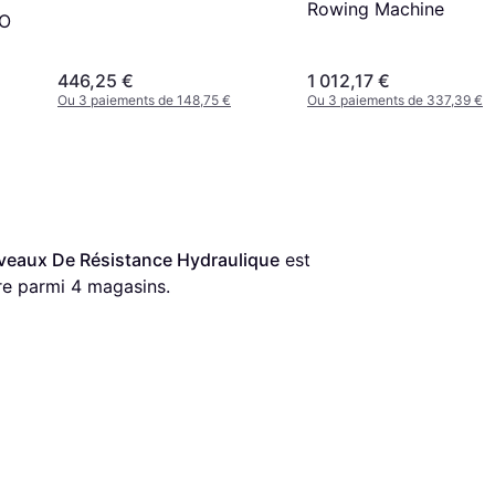
Rowing Machine
UO
446,25 €
1 012,17 €
Ou 3 paiements de 148,75 €
Ou 3 paiements de 337,39 €
veaux De Résistance Hydraulique
 est 
re parmi 
4
 magasins.