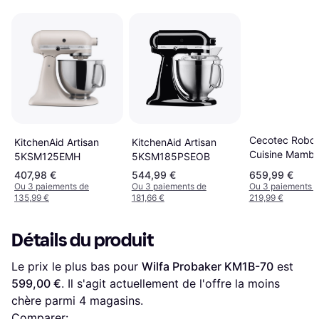
Cecotec Robot
KitchenAid Artisan
KitchenAid Artisan
Cuisine Mamb
5KSM125EMH
5KSM185PSEOB
CooKing Total
407,98 €
544,99 €
659,99 €
Gourmet 2200
Ou 3 paiements de
Ou 3 paiements de
Ou 3 paiements 
135,99 €
181,66 €
219,99 €
Détails du produit
Le prix le plus bas pour 
Wilfa Probaker KM1B-70
 est 
599,00 €
. Il s'agit actuellement de l'offre la moins 
chère parmi 
4
 magasins.
Comparer: