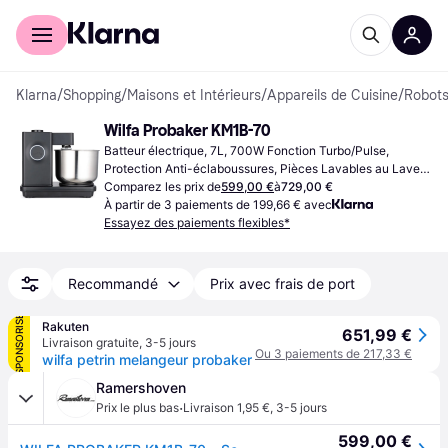
Acheter avec Klarna
Espace entreprises
Klarna
/
Shopping
/
Maisons et Intérieurs
/
Appareils de Cuisine
/
Robots
Wilfa Probaker KM1B-70
Batteur électrique, 7L, 700W Fonction Turbo/Pulse, 
Protection Anti-éclaboussures, Pièces Lavables au Lave-
vaisselle, Éclairage
Comparez les prix de
599,00 €
à
729,00 €
À partir de 3 paiements de 199,66 € avec
Essayez des paiements flexibles*
Recommandé
Prix avec frais de port
SPONSORISÉ
Rakuten
651,99 €
Livraison gratuite
,
3-5 jours
Ou 3 paiements de 217,33 €
wilfa petrin melangeur probaker
Ramershoven
·
Prix le plus bas
Livraison 1,95 €
,
3-5 jours
599,00 €