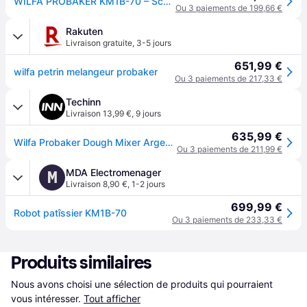
WILFA PROBAKER KM1B-70 – Schwarz, inkl. 9-teiligem Zubehör
Ou 3 paiements de 199,66 €
Rakuten
Livraison gratuite
,
3-5 jours
651,99 €
wilfa petrin melangeur probaker
Ou 3 paiements de 217,33 €
Techinn
Livraison 13,99 €
,
9 jours
635,99 €
Wilfa Probaker Dough Mixer Argenté One Size / EU Plug 220V
Ou 3 paiements de 211,99 €
MDA Electromenager
M
Livraison 8,90 €
,
1-2 jours
699,99 €
Robot patîssier KM1B-70
Ou 3 paiements de 233,33 €
Produits similaires
Nous avons choisi une sélection de produits qui pourraient 
vous intéresser.
Tout afficher