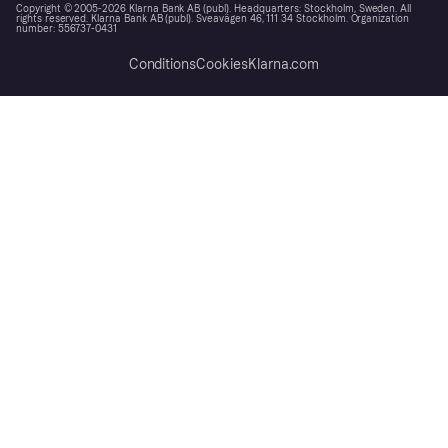
Copyright © 2005-2026 Klarna Bank AB (publ). Headquarters: Stockholm, Sweden. All
rights reserved. Klarna Bank AB (publ). Sveavägen 46, 111 34 Stockholm. Organization
number: 556737-0431
Conditions
Cookies
Klarna.com