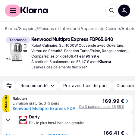
Acheter avec Klarna
Espace entreprises
Klarna
/
Shopping
/
Maisons et Intérieurs
/
Appareils de Cuisine
/
Robots
Kenwood Multipro Express FDP65.640
Tendance
Robot Culinaire, 3L, 1000W Couvercle avec Ouverture, 
Verrou de Sécurité, Fonction Turbo/Pulse, Range-cordon, 
Pièces Lavables au Lave-vaisselle
Comparez les prix de
166,41 €
à
199,99 €
+
4
À partir de 3 paiements de 55,47 € avec
Essayez des paiements flexibles*
Recommandé
Prix avec frais de port
D'occasio
SPONSORISÉ
Rakuten
169,99 €
Livraison gratuite
,
3-5 jours
Ou 3 paiements de 56,66 €
Kenwood Multipro Express FDP65.820SI - Robot multi-fonctions - 1000 Watt - argent
Darty
·
Prix le plus bas
Livraison gratuite
166,41 €