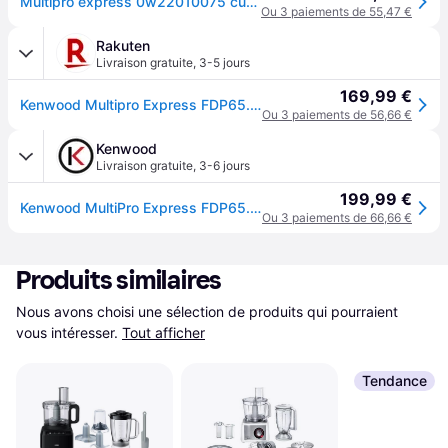
Multipro express 0w22010075 cutting function 1000 w synthétique métal blanc
Ou 3 paiements de 55,47 €
Rakuten
Livraison gratuite
,
3-5 jours
169,99 €
Kenwood Multipro Express FDP65.820SI - Robot multi-fonctions - 1000 Watt - argent
Ou 3 paiements de 56,66 €
Kenwood
Livraison gratuite
,
3-6 jours
199,99 €
Kenwood MultiPro Express FDP65.820SI
Ou 3 paiements de 66,66 €
Produits similaires
Nous avons choisi une sélection de produits qui pourraient 
vous intéresser.
Tout afficher
Tendance