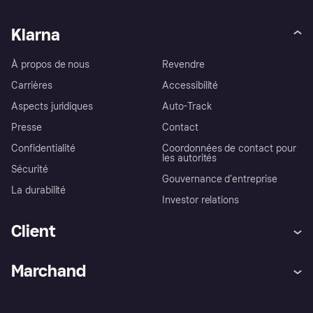
Klarna
À propos de nous
Revendre
Carrières
Accessibilité
Aspects juridiques
Auto-Track
Presse
Contact
Confidentialité
Coordonnées de contact pour
les autorités
Sécurité
Gouvernance d’entreprise
La durabilité
Investor relations
Client
Aide
Réclamations
Marchand
Login
Protection contre la fraude
Support Marchand
Portail développeurs
L'appli shopping de Klarna
Paramètres de confidentialité