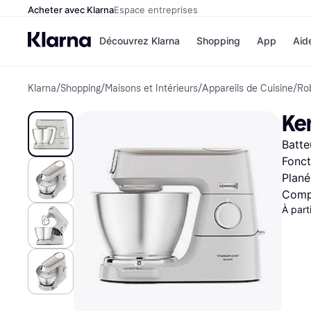
Acheter avec Klarna
Espace entreprises
Découvrez Klarna
Shopping
App
Aid
Klarna
/
Shopping
/
Maisons et Intérieurs
/
Appareils de Cuisine
/
Rob
Options de paiem
Magasins
Toutes les options d
Cdiscoun
Ke
paiement
Airbnb
Payer maintenant
Booking.
Batte
Paiement en 3 fois
Temu
Paiement à 30 jours
JD Sport
Fonct
Klarna sur Apple Pa
Plané
Compa
À part
Voir tous les