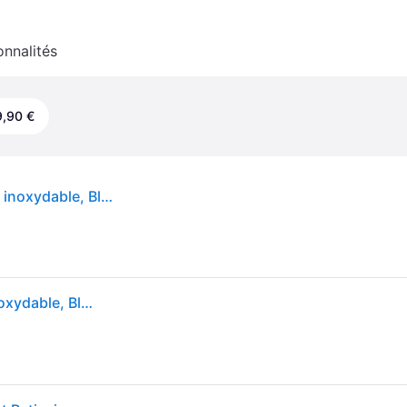
onnalités
,90 €
KVC65.001WH robot de cuisine 1200 W 5 L Acier inoxydable, Blanc Balances intégrées
KVC65.001WH robot de cuisine 1200 W 5 L Acier inoxydable, Blanc Balances intégrées