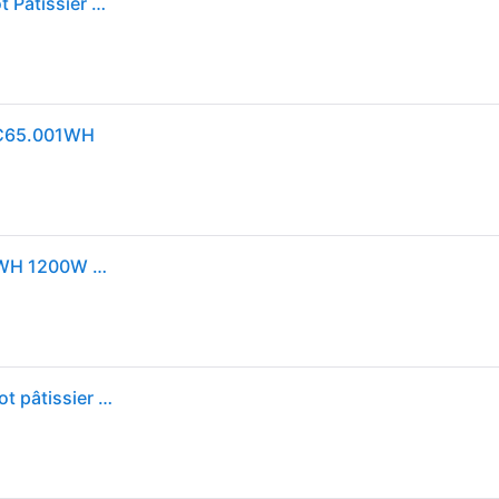
Kenwood Titanium Chef Baker KVC65.001WH, Robot Patissier Avec Balance Intégrée, Incl. Ensemble Pâtisserie 3 Pièces, Spatule & Protection Éclaboussures, 1200W, Blanc
VC65.001WH
Batidora Kenwood Titanium Chef Baker KVC65.001WH 1200W 5L Acier Inoxydable
Kenwood Titanium Chef Baker KVC65.001WH - Robot pâtissier - 1200 Watt - blanc