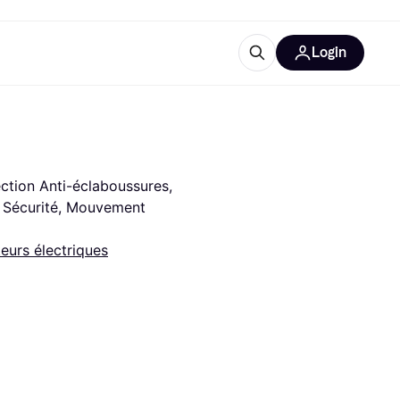
Login
lus d'informations
de bureau
u'est-ce que Klarna?
ction Anti-éclaboussures, 
e Sécurité, Mouvement 
teurs électriques
catégories