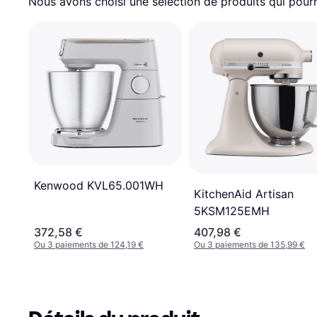
Nous avons choisi une sélection de produits qui pourr
Kenwood KVL65.001WH
KitchenAid Artisan
5KSM125EMH
372,58 €
407,98 €
Ou 3 paiements de 124,19 €
Ou 3 paiements de 135,99 €