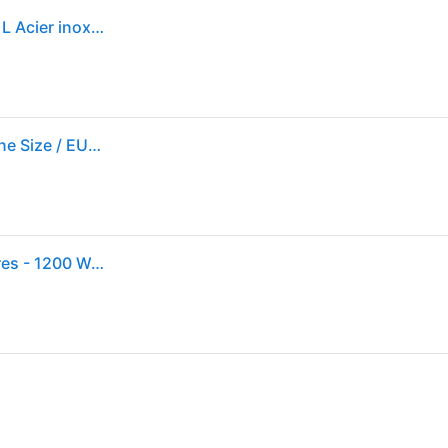
Kenwood KVC65.001WH robot de cuisine 1200 W 5 L Acier inoxydable, Blanc Balances intégrées
Kenwood World Kvc65.001wh Dough Mixer Blanc One Size / EU Plug 220V
Robot culinaire - KENWOOD - KVC65.001WH - 5 Litres - 1200 Watt - Fonction pulse - Blanc