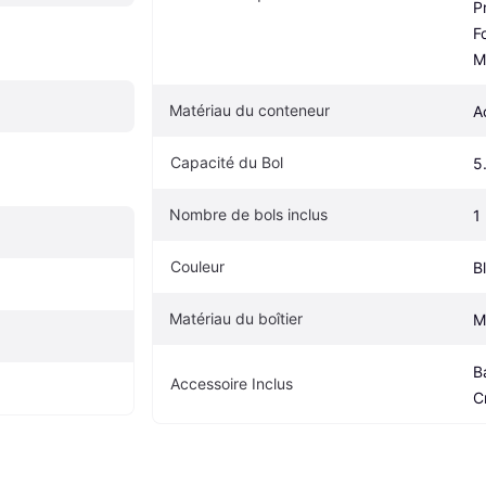
P
F
M
Matériau du conteneur
A
Capacité du Bol
5
Nombre de bols inclus
1
Couleur
B
Matériau du boîtier
M
B
Accessoire Inclus
C