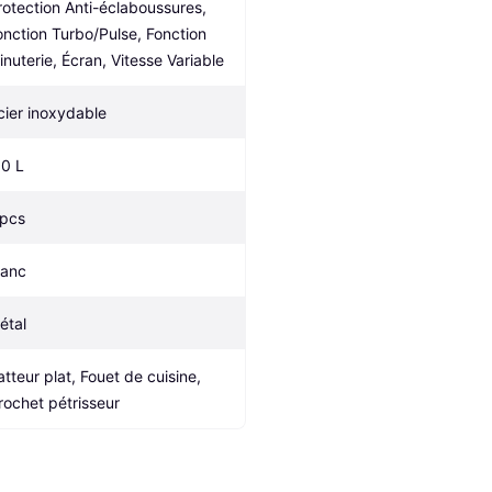
rotection Anti-éclaboussures, 
onction Turbo/Pulse, Fonction 
inuterie, Écran, Vitesse Variable
cier inoxydable
.0 L
 pcs
lanc
étal
atteur plat, Fouet de cuisine, 
rochet pétrisseur