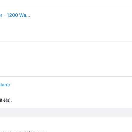
Titanium Chef Baker KVC65.001WH - Robot pâtissier - 1200 Watt - blanc
lanc
fié(s).