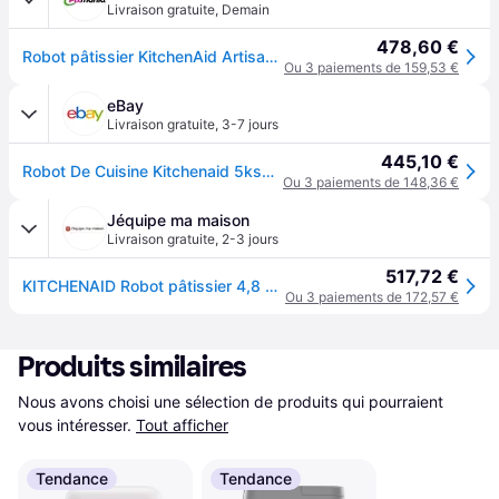
Livraison gratuite
,
Demain
478,60 €
Robot pâtissier KitchenAid Artisan 5KSM125EPL 300 W Blanc Porcelaine - Neuf - Blanc cassé
Ou 3 paiements de 159,53 €
eBay
Livraison gratuite
,
3-7 jours
445,10 €
Robot De Cuisine Kitchenaid 5ksm125epl En Porcelaine Blanche, 4,8 L
Ou 3 paiements de 148,36 €
Jéquipe ma maison
Livraison gratuite
,
2-3 jours
517,72 €
KITCHENAID Robot pâtissier 4,8 L Blanc Porcelaine - Artisan - 5KSM125EPL
Ou 3 paiements de 172,57 €
Produits similaires
Nous avons choisi une sélection de produits qui pourraient 
vous intéresser.
Tout afficher
Tendance
Tendance