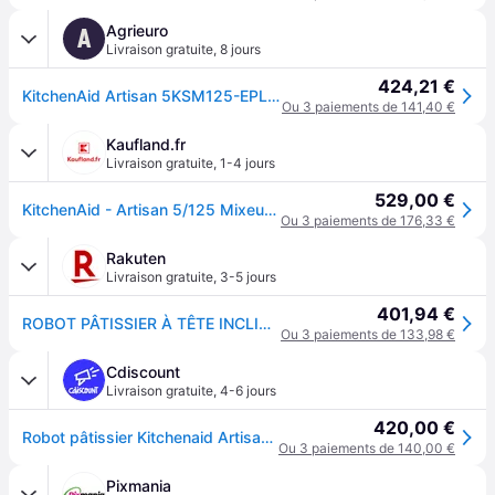
Agrieuro
A
Livraison gratuite
,
8 jours
424,21 €
KitchenAid Artisan 5KSM125-EPL Porcelain White - Batteur mélangeur planétaire avec tête relevable
Ou 3 paiements de 141,40 €
Kaufland.fr
Livraison gratuite
,
1-4 jours
529,00 €
KitchenAid - Artisan 5/125 Mixeur en porcelaine
Ou 3 paiements de 176,33 €
Rakuten
Livraison gratuite
,
3-5 jours
401,94 €
ROBOT PÂTISSIER À TÊTE INCLINABLE 4,8L - KitchenAid ARTISAN 5KSM125EPL - Porcelain
Ou 3 paiements de 133,98 €
Cdiscount
Livraison gratuite
,
4-6 jours
420,00 €
Robot pâtissier Kitchenaid Artisan Multifonction 5KSM125EPL 300 W Blanc Porcelaine - Beige
Ou 3 paiements de 140,00 €
Pixmania