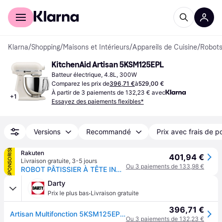
Acheter avec Klarna
Espace entreprises
Klarna
/
Shopping
/
Maisons et Intérieurs
/
Appareils de Cuisine
/
Robots
KitchenAid Artisan 5KSM125EPL
Batteur électrique, 4.8L, 300W
Comparez les prix de
396,71 €
à
529,00 €
À partir de 3 paiements de 132,23 € avec
+
1
Essayez des paiements flexibles*
Versions
Recommandé
Prix avec frais de p
SPONSORISÉ
Rakuten
401,94 €
Livraison gratuite
,
3-5 jours
Ou 3 paiements de 133,98 €
ROBOT PÂTISSIER À TÊTE INCLINABLE 4,8L - KitchenAid ARTISAN 5KSM125EPL - Porcelain
Darty
·
Prix le plus bas
Livraison gratuite
396,71 €
Artisan Multifonction 5KSM125EPL 300 W Blanc Porcelaine
Ou 3 paiements de 132,23 €