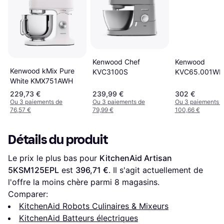
Kenwood Chef
Kenwood
Kenwood kMix Pure
KVC3100S
KVC65.001WH
White KMX751AWH
229,73 €
239,99 €
302 €
Ou 3 paiements de
Ou 3 paiements de
Ou 3 paiements 
76,57 €
79,99 €
100,66 €
Détails du produit
Le prix le plus bas pour 
KitchenAid Artisan 
5KSM125EPL
 est 
396,71 €
. Il s'agit actuellement de 
l'offre la moins chère parmi 
8
 magasins.
Comparer:
KitchenAid Robots Culinaires & Mixeurs
KitchenAid Batteurs électriques