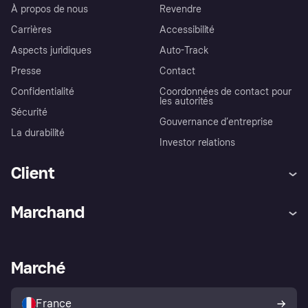
À propos de nous
Revendre
Carrières
Accessibilité
Aspects juridiques
Auto-Track
Presse
Contact
Confidentialité
Coordonnées de contact pour
les autorités
Sécurité
Gouvernance d’entreprise
La durabilité
Investor relations
Client
Aide
Réclamations
Marchand
Login
Protection contre la fraude
Support Marchand
Portail développeurs
L'appli shopping de Klarna
Paramètres de confidentialité
Portail Marchand
Statut opérationnel
Marché
Explorez les magasins
Votre droit de rétractation
Vendre avec Klarna
Plateformes et partenaires
Politique de protection de
l’acheteur Klarna
France