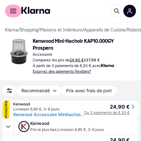
Acheter avec Klarna
Espace entreprises
Klarna
/
Shopping
/
Maisons et Intérieurs
/
Appareils de Cuisine
/
Robots
Kenwood Mini-Hachoir KAP10.000GY 
Prospero
Accessoire
Comparez les prix de
24,90 €
à
37,99 €
À partir de 3 paiements de 8,30 € avec
Essayez des paiements flexibles*
Recommandé
Prix avec frais de port
SPONSORISÉ
Kenwood
24,90 €
Livraison 6,90 €
,
3-6 jours
Ou 3 paiements de 8,30 €
Kenwood Accessoire Minihachoir Prospero+ KAP10.000GY - Gris
Kenwood
·
Prix le plus bas
Livraison 6,90 €
,
3-6 jours
24,90 €