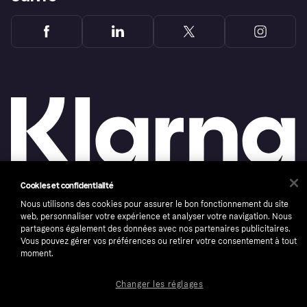
Cookies et confidentialité
Nous utilisons des cookies pour assurer le bon fonctionnement du site
Copyright © 2005-2026 Klarna Bank AB (publ). Headquarters: Stockholm, Sweden. All
rights reserved. Klarna Bank AB (publ). Sveavägen 46, 111 34 Stockholm. Organization
web, personnaliser votre expérience et analyser votre navigation. Nous
number: 556737-0431
partageons également des données avec nos partenaires publicitaires.
Vous pouvez gérer vos préférences ou retirer votre consentement à tout
Conditions
Cookies
Klarna.com
moment.
Changer les réglages