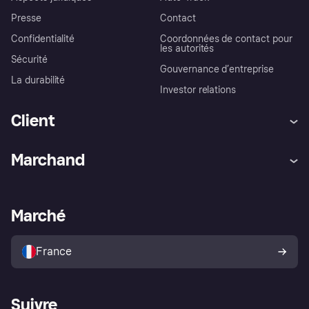
Presse
Contact
Confidentialité
Coordonnées de contact pour
les autorités
Sécurité
Gouvernance d’entreprise
La durabilité
Investor relations
Client
Aide
Réclamations
Marchand
Login
Protection contre la fraude
Support Marchand
Portail développeurs
L'appli shopping de Klarna
Paramètres de confidentialité
Portail Marchand
Statut opérationnel
Marché
Explorez les magasins
Votre droit de rétractation
Vendre avec Klarna
Plateformes et partenaires
Politique de protection de
l’acheteur Klarna
France
Suivre