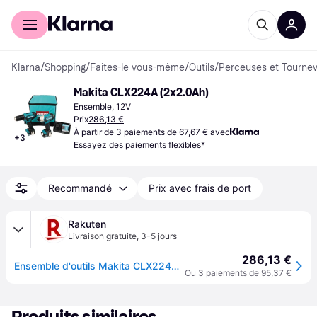
Acheter avec Klarna
Espace entreprises
Klarna
/
Shopping
/
Faites-le vous-même
/
Outils
/
Perceuses et Tournev
Makita CLX224A (2x2.0Ah)
Ensemble, 12V
Prix
286,13 €
À partir de 3 paiements de 67,67 € avec
+
3
Essayez des paiements flexibles*
Recommandé
Prix avec frais de port
Rakuten
Livraison gratuite
,
3-5 jours
286,13 €
Ensemble d'outils Makita CLX224A (DF333D + TD110D); 12 V; 2x2 0 Ah accu.
Ou 3 paiements de 95,37 €