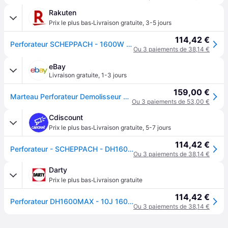
Rakuten
·
Prix le plus bas
Livraison gratuite
,
3-5 jours
114,42 €
Perforateur SCHEPPACH - 1600W - DH1600MAX
Ou 3 paiements de 38,14 €
eBay
Livraison gratuite
,
1-3 jours
159,00 €
Marteau Perforateur Demolisseur Perceuse Sds Max Scheppach Dh1600max
Ou 3 paiements de 53,00 €
Cdiscount
·
Prix le plus bas
Livraison gratuite
,
5-7 jours
114,42 €
Perforateur - SCHEPPACH - DH1600MAX - 1600W - 10 Joules - 3 Fonctions - Bleu
Ou 3 paiements de 38,14 €
Darty
·
Prix le plus bas
Livraison gratuite
114,42 €
Perforateur DH1600MAX - 10J 1600W - 5907903901
Ou 3 paiements de 38,14 €