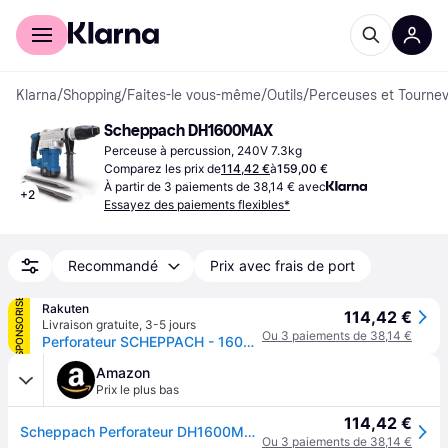
Acheter avec Klarna
Espace entreprises
Klarna
/
Shopping
/
Faites-le vous-même
/
Outils
/
Perceuses et Tournev
Scheppach DH1600MAX
Perceuse à percussion, 240V 7.3kg
Comparez les prix de
114,42 €
à
159,00 €
À partir de 3 paiements de 38,14 € avec
+
2
Essayez des paiements flexibles*
Recommandé
Prix avec frais de port
SPONSORISÉ
Rakuten
114,42 €
Livraison gratuite
,
3-5 jours
Ou 3 paiements de 38,14 €
Perforateur SCHEPPACH - 1600W - DH1600MAX
Amazon
Prix le plus bas
114,42 €
Scheppach Perforateur DH1600MAX | 1600W | Burin plat et burin pointu inclus
Ou 3 paiements de 38,14 €