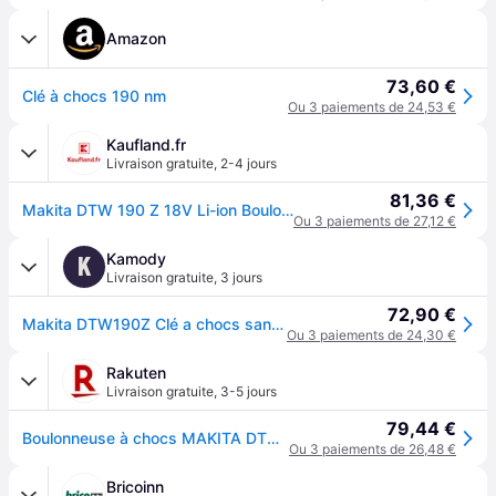
Amazon
73,60 €
Clé à chocs 190 nm
Ou 3 paiements de 24,53 €
Kaufland.fr
Livraison gratuite
,
2-4 jours
81,36 €
Makita DTW 190 Z 18V Li-ion Boulonneuse à chocs sans fil - sans Accessoires, ni Batteries, ni Chargeur
Ou 3 paiements de 27,12 €
Kamody
K
Livraison gratuite
,
3 jours
72,90 €
Makita DTW190Z Clé a chocs sans fil 1/2&amp;quot; Li-ion LXT 18V sans batterie
Ou 3 paiements de 24,30 €
Rakuten
Livraison gratuite
,
3-5 jours
79,44 €
Boulonneuse à chocs MAKITA DTW190Z 18 V Li-ion 190 Nm (sans batterie ni chargeur)
Ou 3 paiements de 26,48 €
Bricoinn