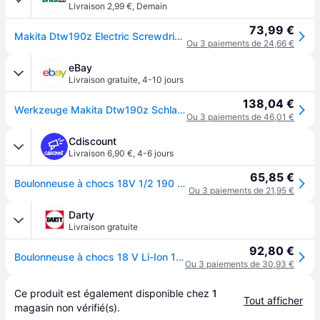
Livraison 2,99 €
,
Demain
73,99 €
Makita Dtw190z Electric Screwdriver Without Battery Bleu,Noir One Size / EU Plug 220V
Ou 3 paiements de 24,66 €
eBay
Livraison gratuite
,
4-10 jours
138,04 €
Werkzeuge Makita Dtw190z Schlagschrauber Neuf
Ou 3 paiements de 46,01 €
Cdiscount
Livraison 6,90 €
,
4-6 jours
65,85 €
Boulonneuse à chocs 18V 1/2 190 Nm (Machine seule) - MAKITA DTW190Z - Bleu
Ou 3 paiements de 21,95 €
Darty
Livraison gratuite
92,80 €
Boulonneuse à chocs 18 V Li-Ion 190 Nm sans batterie ni chargeur DTW190Z
Ou 3 paiements de 30,93 €
Ce produit est également disponible chez 
1
Tout afficher
magasin
 non vérifié(s).