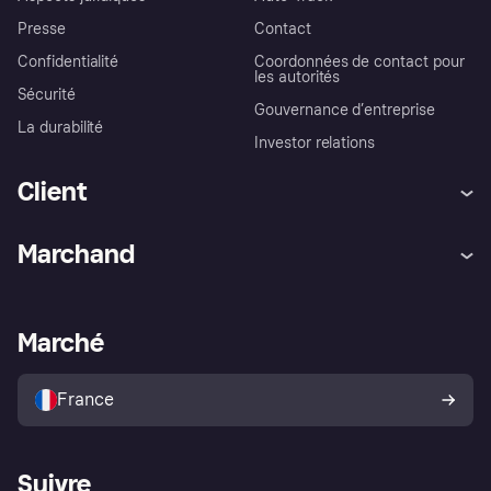
Presse
Contact
Confidentialité
Coordonnées de contact pour
les autorités
Sécurité
Gouvernance d’entreprise
La durabilité
Investor relations
Client
Aide
Réclamations
Marchand
Login
Protection contre la fraude
Support Marchand
Portail développeurs
L'appli shopping de Klarna
Paramètres de confidentialité
Portail Marchand
Statut opérationnel
Marché
Explorez les magasins
Votre droit de rétractation
Vendre avec Klarna
Plateformes et partenaires
Politique de protection de
l’acheteur Klarna
France
Suivre