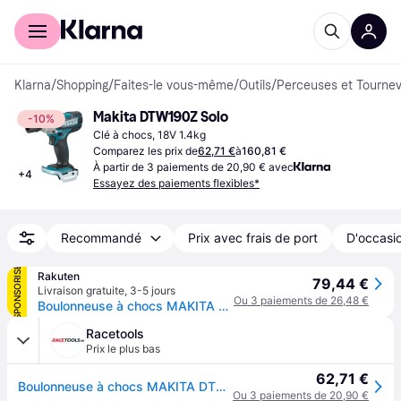
Acheter avec Klarna
Espace entreprises
Klarna
/
Shopping
/
Faites-le vous-même
/
Outils
/
Perceuses et Tournev
Makita DTW190Z Solo
-10%
Clé à chocs, 18V 1.4kg
Comparez les prix de
62,71 €
à
160,81 €
À partir de 3 paiements de 20,90 € avec
+
4
Essayez des paiements flexibles*
Recommandé
Prix avec frais de port
D'occasio
SPONSORISÉ
Rakuten
79,44 €
Livraison gratuite
,
3-5 jours
Ou 3 paiements de 26,48 €
Boulonneuse à chocs MAKITA DTW190Z 18 V Li-ion 190 Nm (sans batterie ni chargeur)
Racetools
Prix le plus bas
62,71 €
Boulonneuse à chocs MAKITA DTW190Z 18 V Li-ion 190 Nm (vendu sans batterie)
Ou 3 paiements de 20,90 €