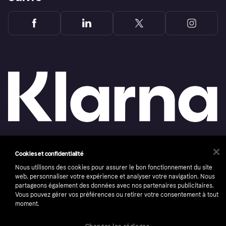
Copyright © 2005-2026 Klarna Bank AB (publ). Headquarters: Stockholm, Sweden. All
Cookies et confidentialité
rights reserved. Klarna Bank AB (publ). Sveavägen 46, 111 34 Stockholm. Organization
number: 556737-0431
Nous utilisons des cookies pour assurer le bon fonctionnement du site
web, personnaliser votre expérience et analyser votre navigation. Nous
Conditions
Cookies
Klarna.com
partageons également des données avec nos partenaires publicitaires.
Vous pouvez gérer vos préférences ou retirer votre consentement à tout
moment.