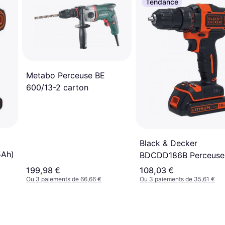
Tendance
Metabo Perceuse BE
600/13-2 carton
Black & Decker
5Ah)
BDCDD186B Perceuse
visseuse 2 Vitesses s
199,98 €
108,03 €
fil 18V 2x Batteries
Ou 3 paiements de 66,66 €
Ou 3 paiements de 35,61 €