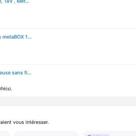
Metabo BS 18 LTX Impuls Perceuse-visseuse sans fil, 18V , MetaLoc - 602191840
Perceuse-visseuse sans fil Metabo BS 18 LTX Impuls metaBOX 145 L
Metabo BS 18 LTX Impuls 602191840 Perceuse-visseuse sans fil 18 V Li-Ion sans batterie, + mallette, + accessoires
fié(s).
aient vous intéresser.