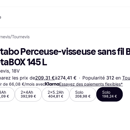
e
rnevis
/
Tournevis
ent
Shopping et récompenses
Comparez les prix
Services bancaires
Mobile
P
Photographies
Matériels 
e
t
Cashback
Soldes
Jeux et Divertissement
Carte Klarna
eSIM voyage
Q
abo Perceuse-visseuse sans fil B
Explorez les magasins
Beauté
Téléphones & Wearables
Solde
com
Abonnement
Vêtements
Enfants et Famille
Comptes d’épargne
taBOX 145 L
Jouets
Transports Motorisés
Compte épargne flex
s
Maisons et Intérieurs
Jardin et Patio
Compte épargne fixe
evis, 18V
y
Son et Vision
Appareils de Cuisine
rez les prix de
209,31 €
à
274,41 €
·
Popularité 
312 
en 
Tou
Sports et Plein air
Appareils
ir de 66,08 €/mois avec
Informatique
Essayez des paiements flexibles*
électroménagers
 magasins
Faites-le vous-même
Livres, Films et Musique
Toutes les 
4Ah
2x4Ah
2x5.2Ah
Solo
Solo
,09 €
392,99 €
404,81 €
208,98 €
198,24 €