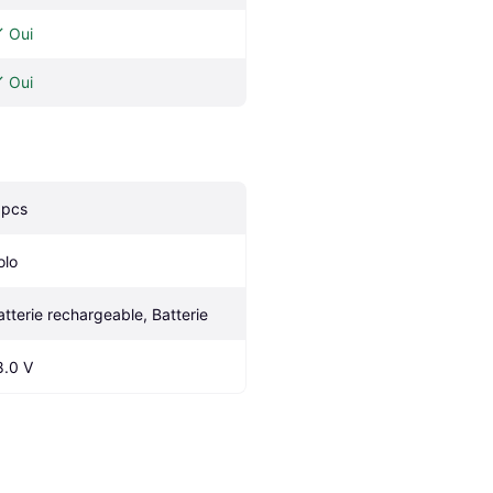
Oui
Oui
 pcs
olo
atterie rechargeable, Batterie
8.0 V