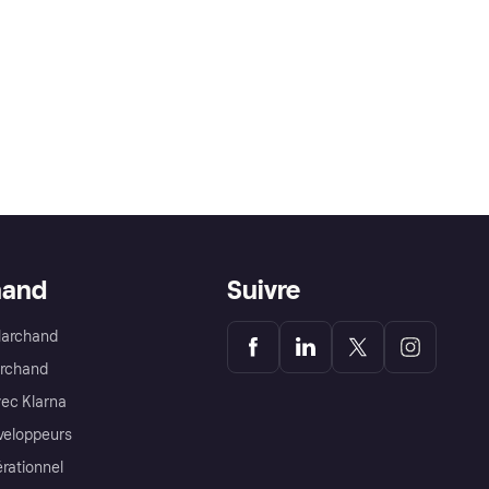
hand
Suivre
Marchand
archand
ec Klarna
éveloppeurs
érationnel