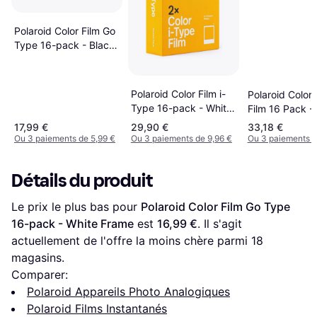
Polaroid Color Film Go
Type 16-pack - Black
Frame Edition
Polaroid Color Film i-
Polaroid Color
Type 16-pack - White
Film 16 Pack -
Frame
Frame
17,99 €
29,90 €
33,18 €
Ou 3 paiements de 5,99 €
Ou 3 paiements de 9,96 €
Ou 3 paiements d
Détails du produit
Le prix le plus bas pour 
Polaroid Color Film Go Type 
16-pack - White Frame
 est 
16,99 €
. Il s'agit 
actuellement de l'offre la moins chère parmi 
18
magasins.
Comparer:
Polaroid Appareils Photo Analogiques
Polaroid Films Instantanés