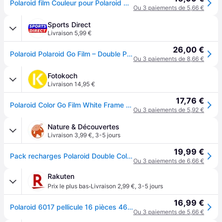
Polaroid film Couleur pour Polaroid GO et Polaroid GO Generation 2Go- (16 Photos)
Ou 3 paiements de 5,66 €
Sports Direct
Livraison 5,99 €
26,00 €
Polaroid Polaroid Go Film – Double Pack - Blanc
Ou 3 paiements de 8,66 €
Fotokoch
Livraison 14,95 €
17,76 €
Polaroid Color Go Film White Frame 2x8 records
Ou 3 paiements de 5,92 €
Nature & Découvertes
Livraison 3,99 €
,
3-5 jours
19,99 €
Pack recharges Polaroid Double Color Go
Ou 3 paiements de 6,66 €
Rakuten
·
Prix le plus bas
Livraison 2,99 €
,
3-5 jours
16,99 €
Polaroid 6017 pellicule 16 pièces 46 x 47 mm
Ou 3 paiements de 5,66 €