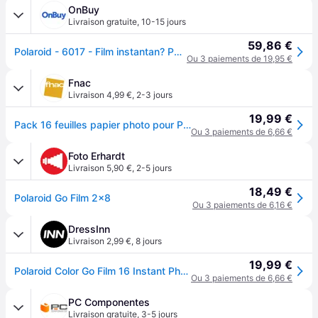
OnBuy
Livraison gratuite
,
10-15 jours
59,86 €
Polaroid - 6017 - Film instantan? Polaroid Go - Pack double
Ou 3 paiements de 19,95 €
Fnac
Livraison 4,99 €
,
2-3 jours
19,99 €
Pack 16 feuilles papier photo pour Polaroid Go Cadre Blanc - Neutre
Ou 3 paiements de 6,66 €
Foto Erhardt
Livraison 5,90 €
,
2-5 jours
18,49 €
Polaroid Go Film 2x8
Ou 3 paiements de 6,16 €
DressInn
Livraison 2,99 €
,
8 jours
19,99 €
Polaroid Color Go Film 16 Instant Photos Multicolore
Ou 3 paiements de 6,66 €
PC Componentes
Livraison gratuite
,
3-5 jours