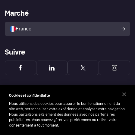
Support Marchand
Portail développeurs
L'appli shopping de Klarna
Paramètres de confidentialité
Portail Marchand
Statut opérationnel
Marché
Explorez les magasins
Votre droit de rétractation
Vendre avec Klarna
Plateformes et partenaires
Politique de protection de
l’acheteur Klarna
France
Suivre
Cookies et confidentialité
Nous utilisons des cookies pour assurer le bon fonctionnement du
site web, personnaliser votre expérience et analyser votre navigation.
Nous partageons également des données avec nos partenaires
publicitaires. Vous pouvez gérer vos préférences ou retirer votre
consentement à tout moment.