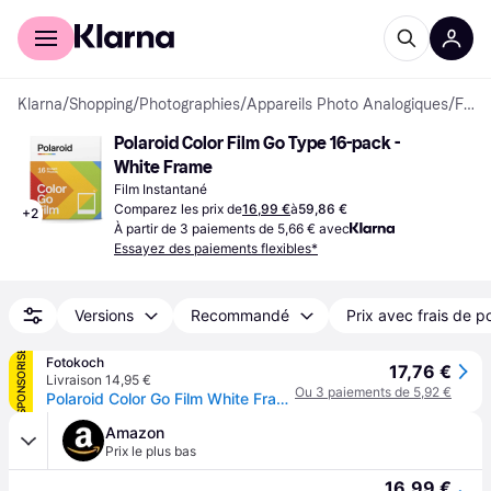
Acheter avec Klarna
Espace entreprises
Klarna
/
Shopping
/
Photographies
/
Appareils Photo Analogiques
/
Films Instantanés
Polaroid Color Film Go Type 16-pack - 
White Frame
Film Instantané
Comparez les prix de
16,99 €
à
59,86 €
+
2
À partir de 3 paiements de 5,66 € avec
Essayez des paiements flexibles*
Versions
Recommandé
Prix avec frais de p
SPONSORISÉ
Fotokoch
17,76 €
Livraison 14,95 €
Ou 3 paiements de 5,92 €
Polaroid Color Go Film White Frame 2x8 records
Amazon
Prix le plus bas
16,99 €