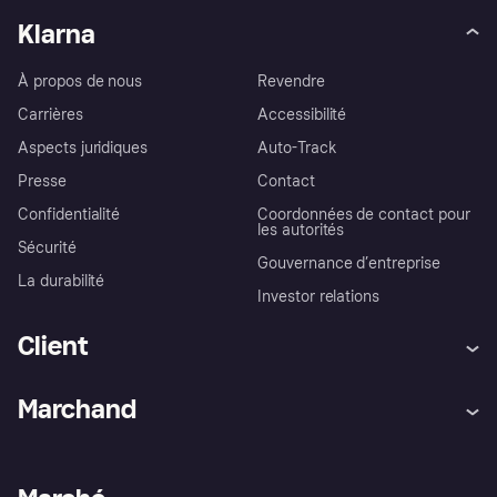
Klarna
À propos de nous
Revendre
Carrières
Accessibilité
Aspects juridiques
Auto-Track
Presse
Contact
Confidentialité
Coordonnées de contact pour
les autorités
Sécurité
Gouvernance d’entreprise
La durabilité
Investor relations
Client
Aide
Réclamations
Marchand
Login
Protection contre la fraude
Support Marchand
Portail développeurs
L'appli shopping de Klarna
Paramètres de confidentialité
Portail Marchand
Statut opérationnel
Explorez les magasins
Votre droit de rétractation