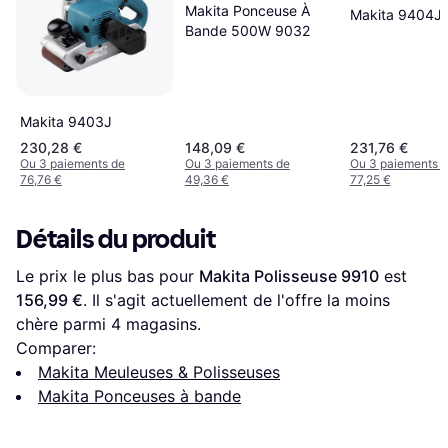
Makita Ponceuse À
Makita 9404J
Bande 500W 9032
Makita 9403J
230,28 €
148,09 €
231,76 €
Ou 3 paiements de
Ou 3 paiements de
Ou 3 paiements 
76,76 €
49,36 €
77,25 €
Détails du produit
Le prix le plus bas pour 
Makita Polisseuse 9910
 est 
156,99 €
. Il s'agit actuellement de l'offre la moins 
chère parmi 
4
 magasins.
Comparer:
Makita Meuleuses & Polisseuses
Makita Ponceuses à bande