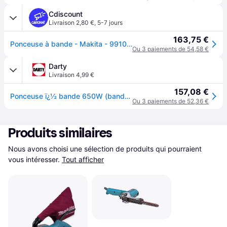
Cdiscount
Livraison 2,80 €
,
5-7 jours
163,75 €
Ponceuse à bande - Makita - 9910 - Vitesse réglable - Extraction de poussière - Centrage automatique
Ou 3 paiements de 54,58 €
Darty
Livraison 4,99 €
157,08 €
Ponceuse ï¿½ bande 650W (bande : 76x457 mm) 9910
Ou 3 paiements de 52,36 €
Produits similaires
Nous avons choisi une sélection de produits qui pourraient 
vous intéresser.
Tout afficher