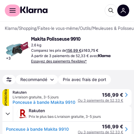
Acheter avec Klarna
Espace entreprises
Klarna
/
Shopping
/
Faites-le vous-même
/
Outils
/
Meuleuses & Polisse
Makita Polisseuse 9910
2.6 kg
Comparez les prix de
156,99 €
à
163,75 €
À partir de 3 paiements de 52,33 € avec
+
3
Essayez des paiements flexibles*
Recommandé
Prix avec frais de port
SPONSORISÉ
Rakuten
156,99 €
Livraison gratuite
,
3-5 jours
Ou 3 paiements de 52,33 €
Ponceuse à bande Makita 9910
Rakuten
·
Prix le plus bas
Livraison gratuite
,
3-5 jours
156,99 €
Ponceuse à bande Makita 9910
Ou 3 paiements de 52,33 €