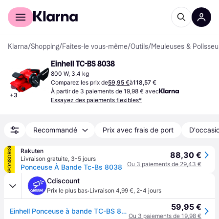
Acheter avec Klarna
Espace entreprises
Klarna
/
Shopping
/
Faites-le vous-même
/
Outils
/
Meuleuses & Polisse
Einhell TC-BS 8038
800 W, 3.4 kg
Comparez les prix de
59,95 €
à
118,57 €
À partir de 3 paiements de 19,98 € avec
+
3
Essayez des paiements flexibles*
Recommandé
Prix avec frais de port
D'occasio
SPONSORISÉ
Rakuten
88,30 €
Livraison gratuite
,
3-5 jours
Ou 3 paiements de 29,43 €
Ponceuse À Bande Tc-Bs 8038
Cdiscount
·
Prix le plus bas
Livraison 4,99 €
,
2-4 jours
59,95 €
Einhell Ponceuse à bande TC-BS 8038 (800W 230V Système daspiration et sac à poussière) - Rouge
Ou 3 paiements de 19,98 €