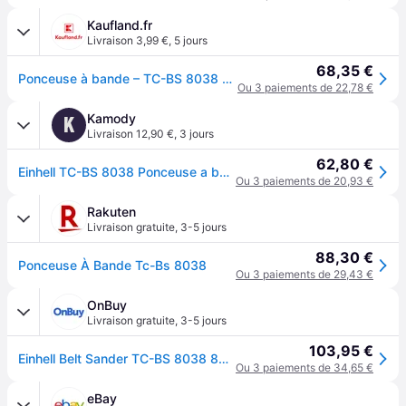
Kaufland.fr
Livraison 3,99 €
,
5 jours
68,35 €
Ponceuse à bande – TC-BS 8038 – Bande 76 x 533 mm – Moteur 800 W
Ou 3 paiements de 22,78 €
Kamody
K
Livraison 12,90 €
,
3 jours
62,80 €
Einhell TC-BS 8038 Ponceuse a bande 4466260
Ou 3 paiements de 20,93 €
Rakuten
Livraison gratuite
,
3-5 jours
88,30 €
Ponceuse À Bande Tc-Bs 8038
Ou 3 paiements de 29,43 €
OnBuy
Livraison gratuite
,
3-5 jours
103,95 €
Einhell Belt Sander TC-BS 8038 800W Home Workshop DIY Sanding Tool w/ Dust Bag
Ou 3 paiements de 34,65 €
eBay