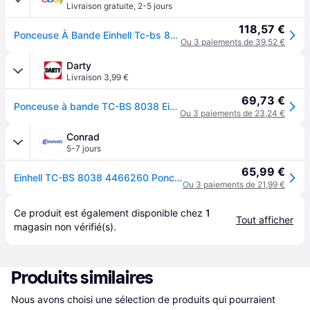
Livraison gratuite
,
2-5 jours
118,57 €
Ponceuse À Bande Einhell Tc-bs 8038 76 X 533mm 800w 240v Eintcbs8038
Ou 3 paiements de 39,52 €
Darty
Livraison 3,99 €
69,73 €
Ponceuse à bande TC-BS 8038 Einhell 4466260
Ou 3 paiements de 23,24 €
Conrad
5-7 jours
65,99 €
Einhell TC-BS 8038 4466260 Ponceuse à bande 800 W 76 x 142 mm
Ou 3 paiements de 21,99 €
Ce produit est également disponible chez 
1
Tout afficher
magasin
 non vérifié(s).
Produits similaires
Nous avons choisi une sélection de produits qui pourraient 