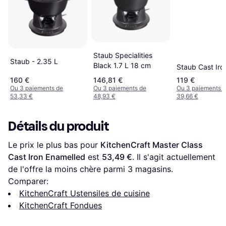
Staub Specialities
Staub - 2.35 L
Black 1.7 L 18 cm
Staub Cast Iro
160 €
146,81 €
119 €
Ou 3 paiements de
Ou 3 paiements de
Ou 3 paiements 
53,33 €
48,93 €
39,66 €
Détails du produit
Le prix le plus bas pour 
KitchenCraft Master Class 
Cast Iron Enamelled
 est 
53,49 €
. Il s'agit actuellement 
de l'offre la moins chère parmi 
3
 magasins.
Comparer:
KitchenCraft Ustensiles de cuisine
KitchenCraft Fondues