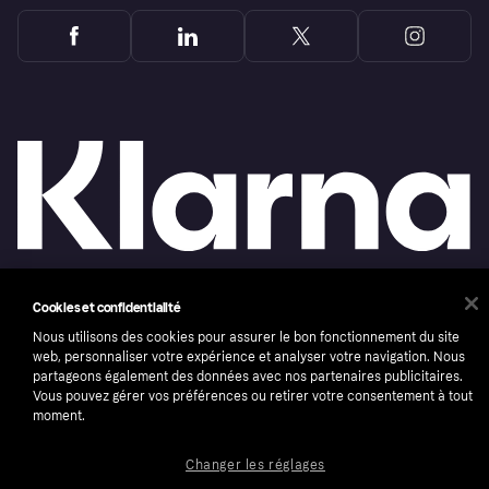
Cookies et confidentialité
Copyright © 2005-2026 Klarna Bank AB (publ). Headquarters: Stockholm, Sweden. All
rights reserved. Klarna Bank AB (publ). Sveavägen 46, 111 34 Stockholm. Organization
Nous utilisons des cookies pour assurer le bon fonctionnement du site
number: 556737-0431
web, personnaliser votre expérience et analyser votre navigation. Nous
Conditions
Cookies
Klarna.com
partageons également des données avec nos partenaires publicitaires.
Vous pouvez gérer vos préférences ou retirer votre consentement à tout
moment.
Changer les réglages