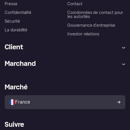
Presse
Contact
Confidentialité
Coordonnées de contact pour
les autorités
Sécurité
Gouvernance d’entreprise
La durabilité
Investor relations
Client
Aide
Réclamations
Marchand
Login
Protection contre la fraude
Support Marchand
Portail développeurs
L'appli shopping de Klarna
Paramètres de confidentialité
Portail Marchand
Statut opérationnel
Marché
Explorez les magasins
Votre droit de rétractation
Vendre avec Klarna
Plateformes et partenaires
Politique de protection de
l’acheteur Klarna
France
Suivre