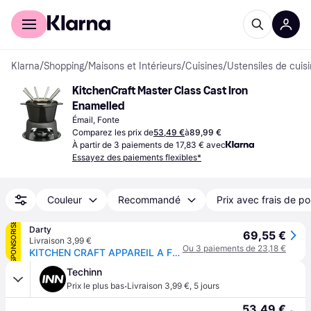
Acheter avec Klarna
Espace entreprises
Klarna
/
Shopping
/
Maisons et Intérieurs
/
Cuisines
/
Ustensiles de cuis
KitchenCraft Master Class Cast Iron 
Enamelled
Émail, Fonte
Comparez les prix de
53,49 €
à
89,99 €
À partir de 3 paiements de 17,83 € avec
Essayez des paiements flexibles*
Couleur
Recommandé
Prix avec frais de po
SPONSORISÉ
Darty
69,55 €
Livraison 3,99 €
Ou 3 paiements de 23,18 €
KITCHEN CRAFT APPAREIL A FONDUE EN EMAIL AVEC 6 FOURCHETTES CREME
Techinn
·
Prix le plus bas
Livraison 3,99 €
,
5 jours
53,49 €