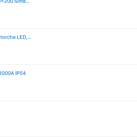
Brennenstuhl Lampe torche LED rechargeable, 1000+200 lumen (IP54)
1175680 torche et lampe de poche Noir, Gris Lampe torche LED, Lampe de travail
 1000A IP54