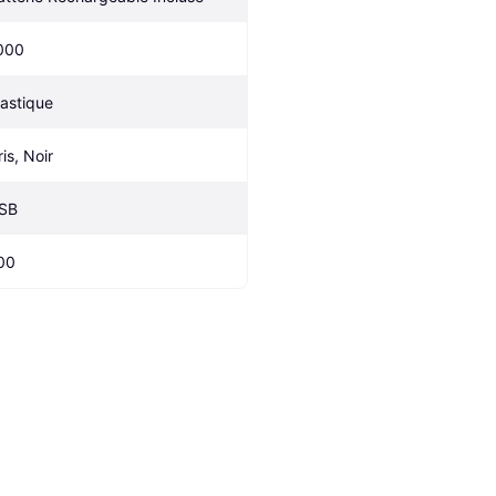
000
lastique
is, Noir
SB
00