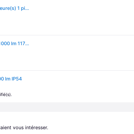
Baladeuse led rechargeable 1000+200 lm 1000 24 heure(s) 1 pièce(s) sur batterie baladeuse led rechargeable 1000+200 lm - brennenstuhl
Brennenstuhl LED COB Lampe de travail HL 1000 A 1000 lm 1175680
00 lm IP54
fié(s).
aient vous intéresser.