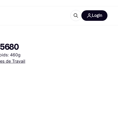
Login
lus d'informations
de bureau
u'est-ce que Klarna?
75680
Poids: 460g
s de Travail
catégories