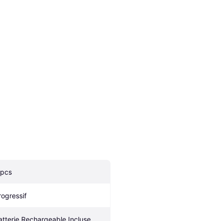
 pcs
rogressif
atterie Rechargeable Incluse