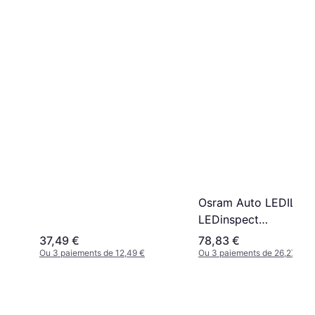
Osram Auto LEDIL415
LEDinspect
RECHARGEABLE
37,49 €
78,83 €
UNDERBONNET
Ou 3 paiements de 12,49 €
Ou 3 paiements de 26,27 €