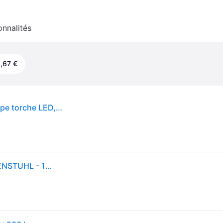
onnalités
,67 €
1175680 torche et lampe de poche Noir, Gris Lampe torche LED, Lampe de travail
Lampe led portable hl1000 a rechargeable - BRENNENSTUHL - 1175680