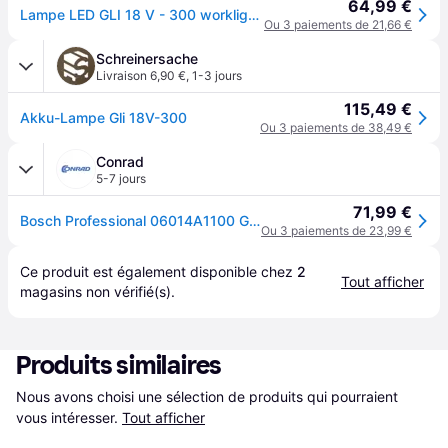
64,99 €
Lampe LED GLI 18 V - 300 worklight en boite carton (sans batterie ni chargeur) BOSCH 06014A1100
Ou 3 paiements de 21,66 €
Schreinersache
Livraison 6,90 €
,
1-3 jours
115,49 €
Akku-Lampe Gli 18V-300
Ou 3 paiements de 38,49 €
Conrad
5-7 jours
71,99 €
Bosch Professional 06014A1100 GLI 18V-300 LED Lampe de travail 300 lm Nombre d&#039;accus fournis 1
Ou 3 paiements de 23,99 €
Ce produit est également disponible chez 
2
Tout afficher
magasins
 non vérifié(s).
Produits similaires
Nous avons choisi une sélection de produits qui pourraient 
vous intéresser.
Tout afficher