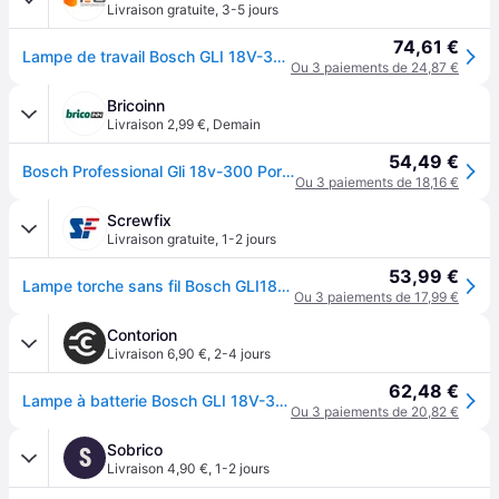
Livraison gratuite
,
3-5 jours
74,61 €
Lampe de travail Bosch GLI 18V-300 Professional
Ou 3 paiements de 24,87 €
Bricoinn
Livraison 2,99 €
,
Demain
54,49 €
Bosch Professional Gli 18v-300 Portable Led Work Spotlight Bleu 300 Lumens
Ou 3 paiements de 18,16 €
Screwfix
Livraison gratuite
,
1-2 jours
53,99 €
Lampe torche sans fil Bosch GLI18V-300 18V Li-ion - Sans batterie
Ou 3 paiements de 17,99 €
Contorion
Livraison 6,90 €
,
2-4 jours
62,48 €
Lampe à batterie Bosch GLI 18V-300
Ou 3 paiements de 20,82 €
Sobrico
S
Livraison 4,90 €
,
1-2 jours