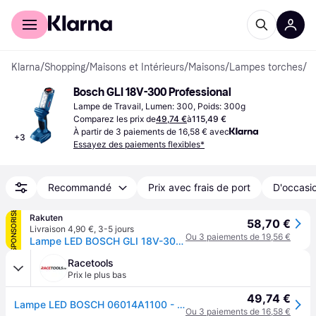
Acheter avec Klarna
Espace entreprises
Klarna
/
Shopping
/
Maisons et Intérieurs
/
Maisons
/
Lampes torches
/
L
Bosch GLI 18V-300 Professional
Lampe de Travail, Lumen: 300, Poids: 300g
Comparez les prix de
49,74 €
à
115,49 €
À partir de 3 paiements de 16,58 € avec
+
3
Essayez des paiements flexibles*
Recommandé
Prix avec frais de port
D'occasio
SPONSORISÉ
Rakuten
58,70 €
Livraison 4,90 €
,
3-5 jours
Ou 3 paiements de 19,56 €
Lampe LED BOSCH GLI 18V-300 Professional Li-Ion (Machine Nue)
Racetools
Prix le plus bas
49,74 €
Lampe LED BOSCH 06014A1100 - GLI 18V-300 Professional Li-Ion (vendu sans batterie)
Ou 3 paiements de 16,58 €