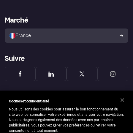
Login
Protection contre la fraude
Support Marchand
Portail développeurs
L'appli shopping de Klarna
Paramètres de confidentialité
Portail Marchand
Statut opérationnel
Marché
Explorez les magasins
Votre droit de rétractation
Vendre avec Klarna
Plateformes et partenaires
Politique de protection de
l’acheteur Klarna
France
Suivre
Cookies et confidentialité
Nous utilisons des cookies pour assurer le bon fonctionnement du
site web, personnaliser votre expérience et analyser votre navigation.
Nous partageons également des données avec nos partenaires
publicitaires. Vous pouvez gérer vos préférences ou retirer votre
consentement à tout moment.