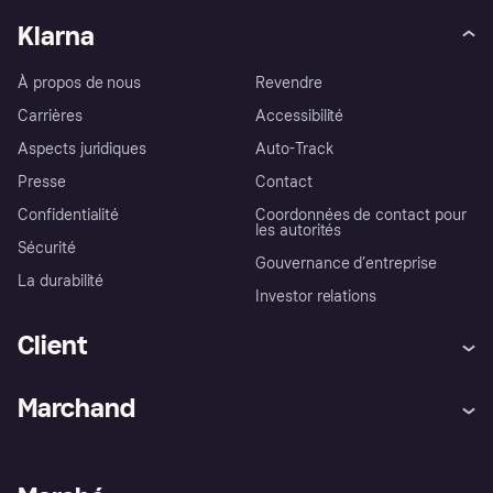
Klarna
À propos de nous
Revendre
Carrières
Accessibilité
Aspects juridiques
Auto-Track
Presse
Contact
Confidentialité
Coordonnées de contact pour
les autorités
Sécurité
Gouvernance d’entreprise
La durabilité
Investor relations
Client
Aide
Réclamations
Marchand
Login
Protection contre la fraude
Support Marchand
Portail développeurs
L'appli shopping de Klarna
Paramètres de confidentialité
Portail Marchand
Statut opérationnel
Explorez les magasins
Votre droit de rétractation