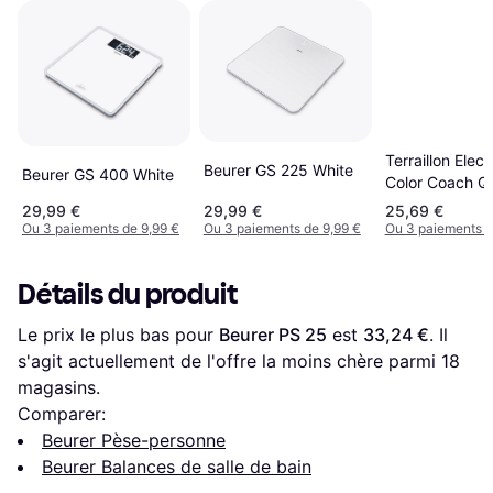
Terraillon Elec
Beurer GS 225 White
Beurer GS 400 White
Color Coach Q
Gris
29,99 €
29,99 €
25,69 €
Ou 3 paiements de 9,99 €
Ou 3 paiements de 9,99 €
Ou 3 paiements d
Détails du produit
Le prix le plus bas pour 
Beurer PS 25
 est 
33,24 €
. Il 
s'agit actuellement de l'offre la moins chère parmi 
18
magasins.
Comparer:
Beurer Pèse-personne
Beurer Balances de salle de bain