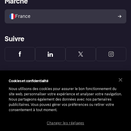
Marché
Vendre avec Klarna
Plateformes et partenaires
Politique de protection de
l’acheteur Klarna
France
Suivre
Cookies et confidentialité
Nous utilisons des cookies pour assurer le bon fonctionnement du
site web, personnaliser votre expérience et analyser votre navigation.
Nous partageons également des données avec nos partenaires
publicitaires. Vous pouvez gérer vos préférences ou retirer votre
consentement à tout moment.
Changer les réglages
Copyright © 2005-2026 Klarna Bank AB (publ). Headquarters: Stockholm, Sweden. All