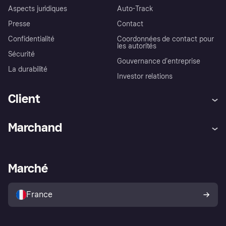
Aspects juridiques
Auto-Track
Presse
Contact
Confidentialité
Coordonnées de contact pour
les autorités
Sécurité
Gouvernance d’entreprise
La durabilité
Investor relations
Client
Aide
Réclamations
Marchand
Login
Protection contre la fraude
Support Marchand
Portail développeurs
L'appli shopping de Klarna
Paramètres de confidentialité
Portail Marchand
Statut opérationnel
Marché
Explorez les magasins
Votre droit de rétractation
Vendre avec Klarna
Plateformes et partenaires
Politique de protection de
l’acheteur Klarna
France