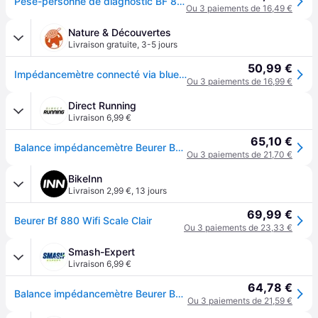
Pèse-personne de diagnostic BF 880 WIFI, Balance
Ou 3 paiements de 16,49 €
Nature & Découvertes
Livraison gratuite
,
3-5 jours
50,99 €
Impédancemètre connecté via bluetooth
Ou 3 paiements de 16,99 €
Direct Running
Livraison 6,99 €
65,10 €
Balance impédancemètre Beurer BF 880 WIFI - Noir
Ou 3 paiements de 21,70 €
BikeInn
Livraison 2,99 €
,
13 jours
69,99 €
Beurer Bf 880 Wifi Scale Clair
Ou 3 paiements de 23,33 €
Smash-Expert
Livraison 6,99 €
64,78 €
Balance impédancemètre Beurer BF 880 WIFI - Noir
Ou 3 paiements de 21,59 €