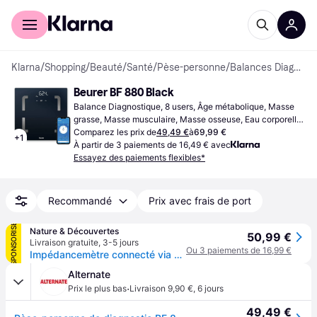
Acheter avec Klarna
Espace entreprises
Klarna
/
Shopping
/
Beauté
/
Santé
/
Pèse-personne
/
Balances Diagnostiques
Beurer BF 880 Black
Balance Diagnostique, 8 users, Âge métabolique, Masse 
grasse, Masse musculaire, Masse osseuse, Eau corporelle, 
IMC, Besoin calorique, Noir, Verre
Comparez les prix de
49,49 €
à
69,99 €
+
1
À partir de 3 paiements de 16,49 € avec
Essayez des paiements flexibles*
Recommandé
Prix avec frais de port
SPONSORISÉ
Nature & Découvertes
50,99 €
Livraison gratuite
,
3-5 jours
Ou 3 paiements de 16,99 €
Impédancemètre connecté via bluetooth
Alternate
·
Prix le plus bas
Livraison 9,90 €
,
6 jours
49,49 €