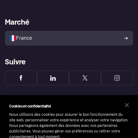
Login
Protection contre la fraude
Support Marchand
Portail développeurs
L'appli shopping de Klarna
Paramètres de confidentialité
Portail Marchand
Statut opérationnel
Marché
Explorez les magasins
Votre droit de rétractation
Vendre avec Klarna
Plateformes et partenaires
Politique de protection de
l’acheteur Klarna
France
Suivre
Cookies et confidentialité
Nous utilisons des cookies pour assurer le bon fonctionnement du
site web, personnaliser votre expérience et analyser votre navigation.
Nous partageons également des données avec nos partenaires
publicitaires. Vous pouvez gérer vos préférences ou retirer votre
consentement à tout moment.