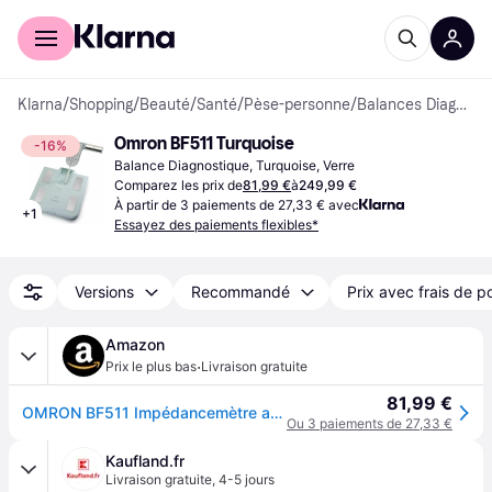
Acheter avec Klarna
Espace entreprises
Klarna
/
Shopping
/
Beauté
/
Santé
/
Pèse-personne
/
Balances Diagnostiques
Omron BF511 Turquoise
-16%
Balance Diagnostique, Turquoise, Verre
Comparez les prix de
81,99 €
à
249,99 €
À partir de 3 paiements de 27,33 € avec
+
1
Essayez des paiements flexibles*
Versions
Recommandé
Prix avec frais de p
Amazon
·
Prix le plus bas
Livraison gratuite
81,99 €
OMRON BF511 Impédancemètre avec mesure corporelle complète à 8 capteurs
Ou 3 paiements de 27,33 €
Kaufland.fr
Livraison gratuite
,
4-5 jours