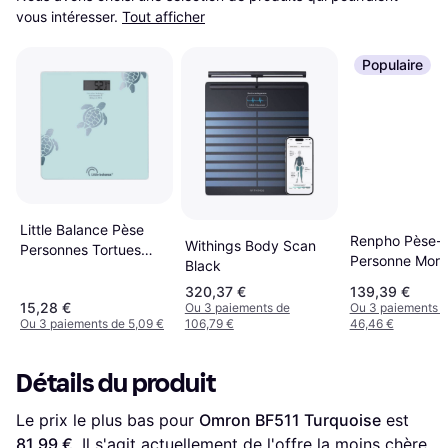
vous intéresser.
Tout afficher
Populaire
Little Balance Pèse
Renpho Pèse-
Withings Body Scan
Personnes Tortues
Personne Mor
Black
Aqua USB-R Bleu
MSC01 Bluetoo
320,37 €
139,39 €
Noire
15,28 €
Ou 3 paiements de
Ou 3 paiements 
Ou 3 paiements de 5,09 €
106,79 €
46,46 €
Détails du produit
Le prix le plus bas pour 
Omron BF511 Turquoise
 est 
81,99 €
. Il s'agit actuellement de l'offre la moins chère 