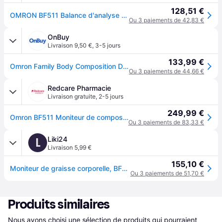
128,51 €
OMRON BF511 Balance d'analyse corporelle validée cliniquement comprimée (116,58)
Ou 3 paiements de 42,83 €
OnBuy
Livraison 9,50 €
,
3-5 jours
133,99 €
Omron Family Body Composition Digital BMI Muscle Bathroom Weighing Scale BF511
Ou 3 paiements de 44,66 €
Redcare Pharmacie
Livraison gratuite
,
2-5 jours
249,99 €
Omron BF511 Moniteur de composition corporelle Turqoise Appareil 1 pc(s)
Ou 3 paiements de 83,33 €
Liki24
L
Livraison 5,99 €
155,10 €
Moniteur de graisse corporelle, BF511, Omron
Ou 3 paiements de 51,70 €
Produits similaires
Nous avons choisi une sélection de produits qui pourraient 