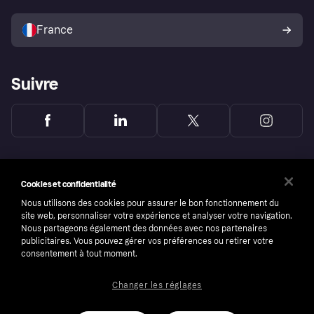
Vendre avec Klarna
Plateformes et partenaires
Politique de protection de
l’acheteur Klarna
France
Suivre
Cookies et confidentialité
Nous utilisons des cookies pour assurer le bon fonctionnement du
site web, personnaliser votre expérience et analyser votre navigation.
Nous partageons également des données avec nos partenaires
publicitaires. Vous pouvez gérer vos préférences ou retirer votre
consentement à tout moment.
Changer les réglages
Copyright © 2005-2026 Klarna Bank AB (publ). Headquarters: Stockholm, Sweden. All
rights reserved. Klarna Bank AB (publ). Sveavägen 46, 111 34 Stockholm. Organization
number: 556737-0431