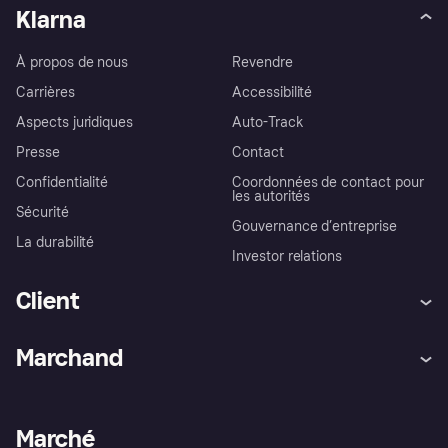
Klarna
À propos de nous
Revendre
Carrières
Accessibilité
Aspects juridiques
Auto-Track
Presse
Contact
Confidentialité
Coordonnées de contact pour
les autorités
Sécurité
Gouvernance d’entreprise
La durabilité
Investor relations
Client
Aide
Réclamations
Marchand
Login
Protection contre la fraude
Support Marchand
Portail développeurs
L'appli shopping de Klarna
Paramètres de confidentialité
Portail Marchand
Statut opérationnel
Marché
Explorez les magasins
Votre droit de rétractation