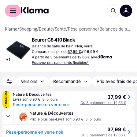
Acheter avec Klarna
Espace entreprises
Klarna
/
Shopping
/
Beauté
/
Santé
/
Pèse-personne
/
Balances de salle de bain
Beurer GS 410 Black
Balance de salle de bain, Noir, Verre
Comparez les prix de
37,99 €
à
116,99 €
À partir de 3 paiements de 12,66 € avec
+
1
Essayez des paiements flexibles*
Versions
Recommandé
Prix avec frais de p
SPONSORISÉ
Nature & Découvertes
37,99 €
Livraison 6,90 €
,
3-5 jours
Ou 3 paiements de 12,66 €
Pèse-personne en verre noir
Nature & Découvertes
·
Prix le plus bas
Livraison 6,90 €
,
3-5 jours
37,99 €
Pèse-personne en verre noir
Ou 3 paiements de 12,66 €