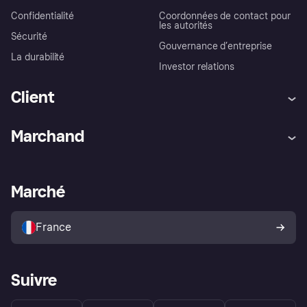
Confidentialité
Coordonnées de contact pour
les autorités
Sécurité
Gouvernance d’entreprise
La durabilité
Investor relations
Client
Aide
Réclamations
Marchand
Login
Protection contre la fraude
Support Marchand
Portail développeurs
L'appli shopping de Klarna
Paramètres de confidentialité
Portail Marchand
Statut opérationnel
Marché
Explorez les magasins
Votre droit de rétractation
Vendre avec Klarna
Plateformes et partenaires
Politique de protection de
l’acheteur Klarna
France
Suivre