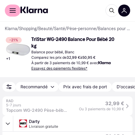
Acheter avec Klarna
Espace entreprises
Klarna
/
Shopping
/
Beauté
/
Santé
/
Pèse-personne
/
Balances pour bébé
TriStar WG-2490 Balance Pour Bébé 20 
-21%
kg
Balance pour bébé, Blanc
Comparez les prix de
32,99 €
à
50,95 €
+
1
À partir de 3 paiements de 10,99 € avec
Essayez des paiements flexibles*
Recommandé
Prix avec frais de port
D'occasio
RAD
32,99 €
5-7 jours
Ou 3 paiements de 10,99 €
Topcom WG-2490 Pèse-bébé WG-2490 numérique Plage de pesée (max.)=20 kg blanc
Darty
Livraison gratuite