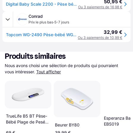
50,95 €
Digital Baby Scale 2200 - Pèse bébé
Ou 3 paiements de 16,98 €
Conrad
·
Prix le plus bas
5-7 jours
32,99 €
Topcom WG-2490 Pèse-bébé WG-2490 numérique Plage de pesée (max.)=20 kg blanc
Ou 3 paiements de 10,99 €
Produits similaires
Nous avons choisi une sélection de produits qui pourraient 
vous intéresser.
Tout afficher
TrueLife B5 BT Pèse-
Esperanza Bab
Bébé Plage de Pesée
EBS019
Beurer BY80
20 kg Blanc
69 €
39,99 €