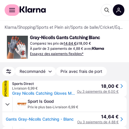
Acheter avec Klarna
Espace entreprises
Klarna
/
Shopping
/
Sports et Plein air
/
Sports de balle
/
Cricket
/
Équipements de Protection de Cricket
Gray-Nicolls Gants Catching Blanc
Comparez les prix de
14,64 €
à
18,00 €
À partir de 3 paiements de 4,88 € avec
Essayez des paiements flexibles*
Recommandé
Prix avec frais de port
SPONSORISÉ
Sports Direct
18,00 €
Livraison 6,99 €
Ou 3 paiements de 6,00 €
Gray Nicolls Catching Gloves Mens - Blanc
Sport Is Good
·
Prix le plus bas
Livraison 6,99 €
14,64 €
Gants Gray-Nicolls Catching - Blanc
Ou 3 paiements de 4,88 €