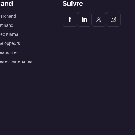
hand
Suivre
Marchand
archand
ec Klarna
éveloppeurs
érationnel
es et partenaires