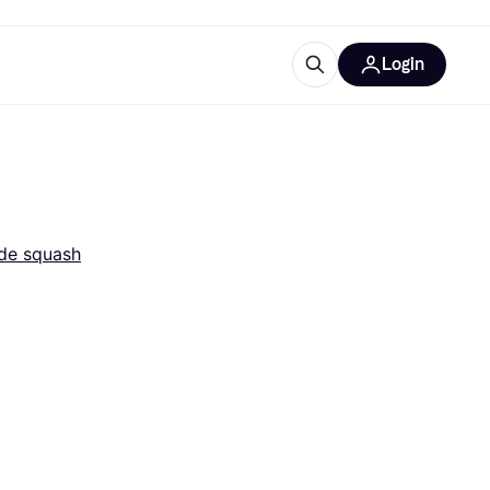
Login
lus d'informations
de bureau
u'est-ce que Klarna?
 de squash
catégories