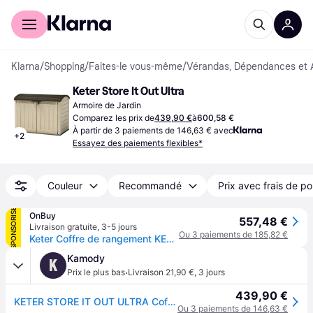
Acheter avec Klarna
Espace entreprises
Klarna
/
Shopping
/
Faites-le vous-même
/
Vérandas, Dépendances et A
Keter Store It Out Ultra
Armoire de Jardin
Comparez les prix de
439,90 €
à
600,58 €
À partir de 3 paiements de 146,63 € avec
+
2
Essayez des paiements flexibles*
Couleur
Recommandé
Prix avec frais de po
SPONSORISÉ
OnBuy
557,48 €
Livraison gratuite
,
3-5 jours
Ou 3 paiements de 185,82 €
Keter Coffre de rangement KETER Store-It-out Ultra, coffre de jardin résistant aux intempéries, Beige - 2000L - 177x113x134 cm
Kamody
K
·
Prix le plus bas
Livraison 21,90 €
,
3 jours
439,90 €
KETER STORE IT OUT ULTRA Coffre de rangement 177 x 113 x 134 cm beige 17199414
Ou 3 paiements de 146,63 €