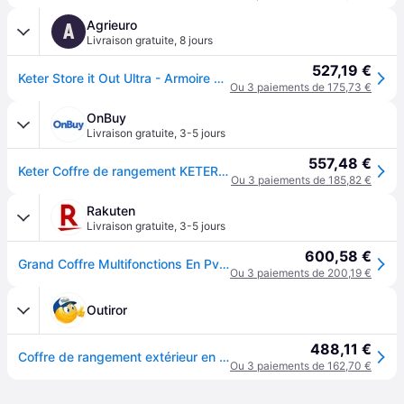
Agrieuro
A
Livraison gratuite
,
8 jours
527,19 €
Keter Store it Out Ultra - Armoire à outils de jardin
Ou 3 paiements de 175,73 €
OnBuy
Livraison gratuite
,
3-5 jours
557,48 €
Keter Coffre de rangement KETER Store-It-out Ultra, coffre de jardin résistant aux intempéries, Beige - 2000L - 177x113x134 cm
Ou 3 paiements de 185,82 €
Rakuten
Livraison gratuite
,
3-5 jours
600,58 €
Grand Coffre Multifonctions En Pvc Pour Le Jardin 2000l
Ou 3 paiements de 200,19 €
Outiror
488,11 €
Coffre de rangement extérieur en résine - 2000L - beige -
Ou 3 paiements de 162,70 €