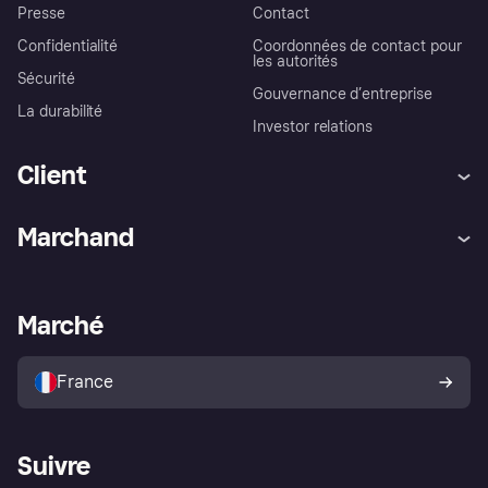
Presse
Contact
Confidentialité
Coordonnées de contact pour
les autorités
Sécurité
Gouvernance d’entreprise
La durabilité
Investor relations
Client
Aide
Réclamations
Marchand
Login
Protection contre la fraude
Support Marchand
Portail développeurs
L'appli shopping de Klarna
Paramètres de confidentialité
Portail Marchand
Statut opérationnel
Marché
Explorez les magasins
Votre droit de rétractation
Vendre avec Klarna
Plateformes et partenaires
Politique de protection de
l’acheteur Klarna
France
Suivre