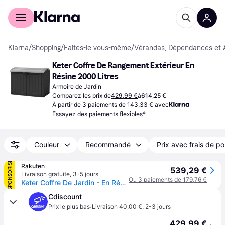
Acheter avec Klarna
Espace entreprises
Klarna
/
Shopping
/
Faites-le vous-même
/
Vérandas, Dépendances et A
Keter Coffre De Rangement Extérieur En 
Résine 2000 Litres
Armoire de Jardin
Comparez les prix de
429,99 €
à
614,25 €
À partir de 3 paiements de 143,33 € avec
Essayez des paiements flexibles*
Couleur
Recommandé
Prix avec frais de po
SPONSORISÉ
Rakuten
539,29 €
Livraison gratuite
,
3-5 jours
Ou 3 paiements de 179,76 €
Keter Coffre De Jardin - En Résine - 2000 L - Noir
Cdiscount
·
Prix le plus bas
Livraison 40,00 €
,
2-3 jours
429,99 €