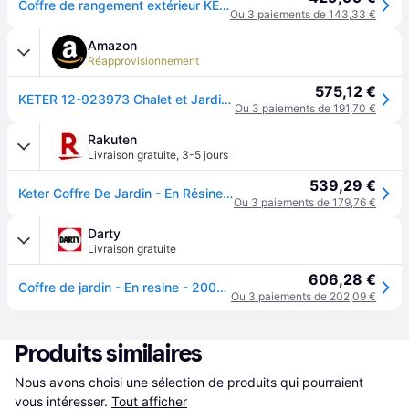
Coffre de rangement extérieur KETER en résine 2000 litres Noir et gris - Abri de stockage de jardin
Ou 3 paiements de 143,33 €
Amazon
Réapprovisionnement
575,12 €
KETER 12-923973 Chalet et Jardin Coffre Multifonctions 2000L Ant, Anthracite, 177 x 113 x 134 cm
Ou 3 paiements de 191,70 €
Rakuten
Livraison gratuite
,
3-5 jours
539,29 €
Keter Coffre De Jardin - En Résine - 2000 L - Noir
Ou 3 paiements de 179,76 €
Darty
Livraison gratuite
606,28 €
Coffre de jardin - En resine - 2000 L - Noir
Ou 3 paiements de 202,09 €
Produits similaires
Nous avons choisi une sélection de produits qui pourraient 
vous intéresser.
Tout afficher