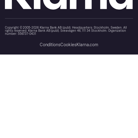
Copyright © 2005-2026 Klarna Bank AB (publ). Headquarters: Stockholm, Sweden. All
rights reserved. Klarna Bank AB (publ). Sveavägen 46, 111 34 Stockholm. Organization
number: 556737-0431
Conditions
Cookies
Klarna.com