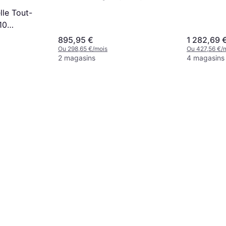
lle Tout-
10
895,95 €
1 282,69 
Ou 298,65 €/mois
Ou 427,56 €/
2 magasins
4 magasins