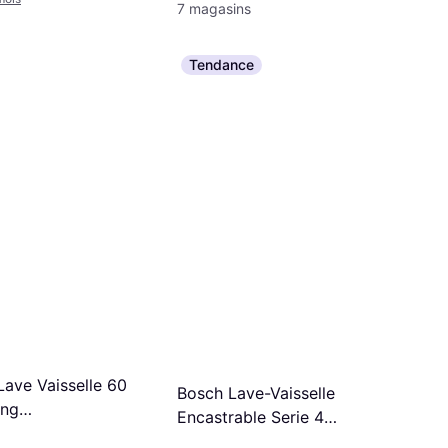
7 magasins
Tendance
ave Vaisselle 60
Bosch Lave-Vaisselle
ng
Encastrable Serie 4
90FSL
SMI4HTS14E