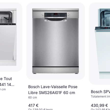
le Tout
441 14
Bosch Lave-Vaisselle Pose
0 cm
Bosch SP
Libre SMS26AI01F 60 cm
Totalement in
60 cm
417 €
430,99 €
Ou 139,00 €/mois
Ou 143,66 €/