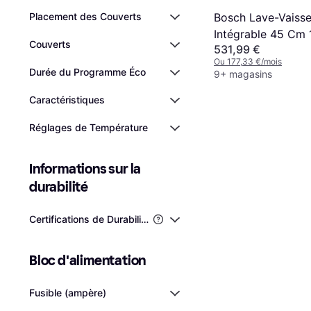
Placement des Couverts
Bosch Lave-Vaisse
Intégrable 45 Cm 
Couverts
531,99 €
Couverts
Ou 177,33 €/mois
Durée du Programme Éco
9+ magasins
Caractéristiques
Réglages de Température
Informations sur la 
durabilité
Certifications de Durabilité de Tiers
Bloc d'alimentation
Fusible (ampère)