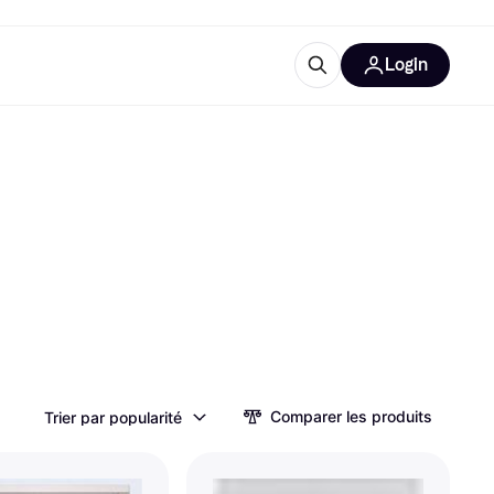
Login
lus d'informations
de bureau
u'est-ce que Klarna?
catégories
Comparer les produits
Trier par popularité