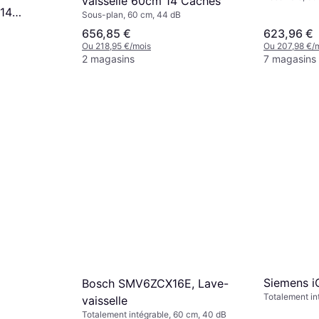
vaisselle 60cm 14 Cachés
14
Sous-plan, 60 cm, 44 dB
7 dB 6
656,85 €
623,96 €
Ou 218,95 €/mois
Ou 207,98 €/
2 magasins
7 magasins
Siemens 
Bosch SMV6ZCX16E, Lave-
Totalement in
vaisselle
Totalement intégrable, 60 cm, 40 dB