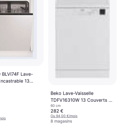
 BLVI74F Lave-
Encastrable 13
Beko Lave-Vaisselle
TDFV16310W 13 Couverts 60
60 cm
cm
282 €
Ou 94,00 €/mois
mois
8 magasins