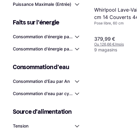
Puissance Maximale (Entrée)
Whirlpool Lave-Vai
cm 14 Couverts 4
Faits sur l'énergie
Pose libre, 60 cm
WFC3C34X
Consommation d'énergie par 100 cycles
379,99 €
Ou 126,66 €/mois
Consommation d'énergie par cycle
9 magasins
Consommation d'eau
Consommation d'Eau par An
Consommation d'eau par cycle
Source d'alimentation
Tension