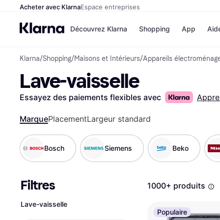
Acheter avec Klarna
Espace entreprises
Découvrez Klarna
Shopping
App
Aid
Klarna
/
Shopping
/
Maisons et Intérieurs
/
Appareils électroménag
Options de paiem
Magasins
Lave-vaisselle
Toutes les options d
Cdiscoun
paiement
Airbnb
Payer maintenant
Booking.
Essayez des paiements flexibles avec
Appre
Paiement en 3 fois
Temu
Paiement à 30 jours
JD Sport
Marque
Placement
Largeur standard
Klarna sur Apple Pa
Bosch
Siemens
Beko
Voir tous les
Filtres
1000+ produits
Lave-vaisselle
Populaire