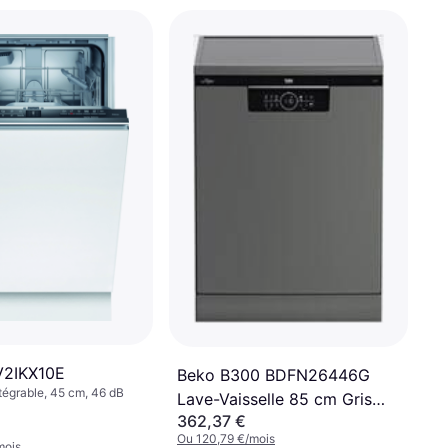
V2IKX10E
Beko B300 BDFN26446G
tégrable, 45 cm, 46 dB
Lave-Vaisselle 85 cm Gris
362,37 €
Manhattan
Ou 120,79 €/mois
mois