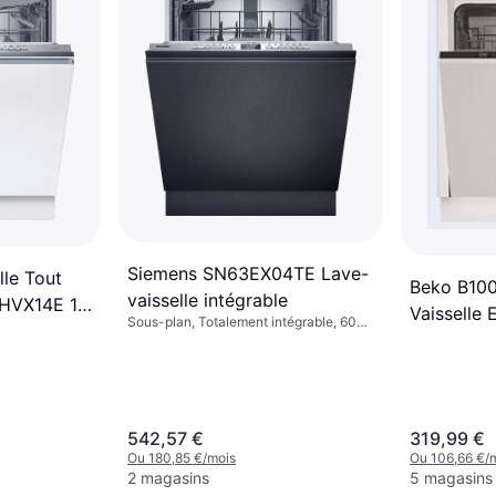
Siemens SN63EX04TE Lave-
lle Tout
Beko B100
vaisselle intégrable
4HVX14E 14
Vaisselle 
Sous-plan, Totalement intégrable, 60
Couverts
cm
542,57 €
319,99 €
Ou 180,85 €/mois
Ou 106,66 €/
2 magasins
5 magasins