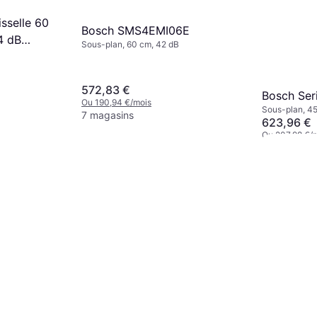
sselle 60
Bosch SMS4EMI06E
4 dB
Sous-plan, 60 cm, 42 dB
572,83 €
Bosch Se
Ou 190,94 €/mois
Sous-plan, 4
7 magasins
623,96 €
Ou 207,98 €/
2 magasins