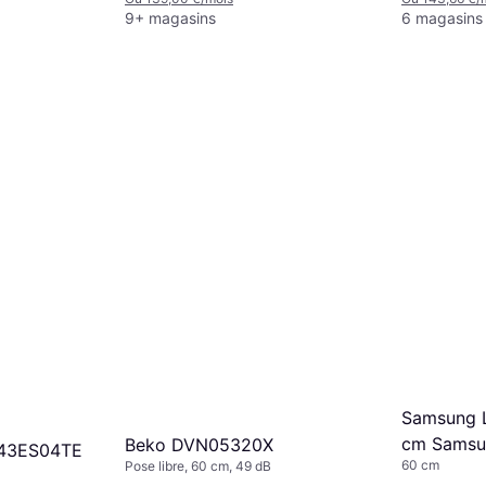
9+ magasins
6 magasins
Samsung L
cm Samsu
Beko DVN05320X
N43ES04TE
60 cm
Pose libre, 60 cm, 49 dB
DW60DG7