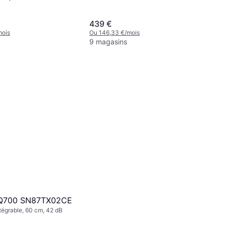
439 €
mois
Ou 146,33 €/mois
9 magasins
iQ700 SN87TX02CE
tégrable, 60 cm, 42 dB