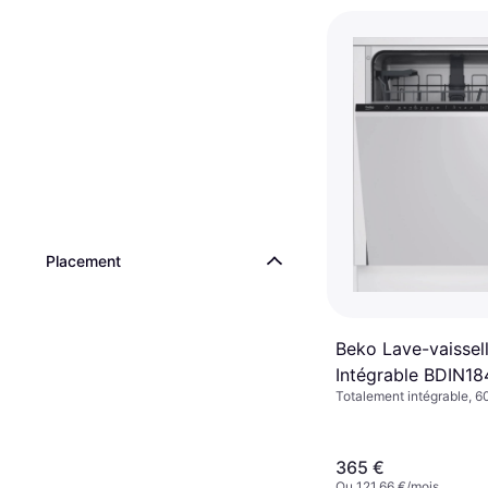
Placement
Beko Lave-vaissel
Intégrable BDIN18
Totalement intégrable, 6
Couverts
365 €
Ou 121,66 €/mois