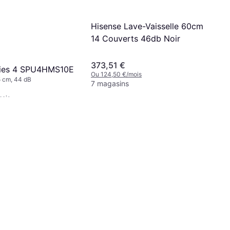
Hisense Lave-Vaisselle 60cm
14 Couverts 46db Noir
373,51 €
ries 4 SPU4HMS10E
Ou 124,50 €/mois
5 cm, 44 dB
7 magasins
mois