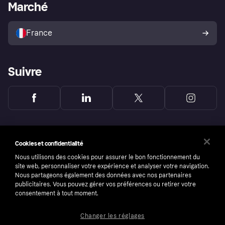
Portail Marchand
Statut opérationnel
Marché
Explorez les magasins
Votre droit de rétractation
Vendre avec Klarna
Plateformes et partenaires
Politique de protection de
l’acheteur Klarna
France
Suivre
Cookies et confidentialité
Nous utilisons des cookies pour assurer le bon fonctionnement du
site web, personnaliser votre expérience et analyser votre navigation.
Nous partageons également des données avec nos partenaires
publicitaires. Vous pouvez gérer vos préférences ou retirer votre
consentement à tout moment.
Changer les réglages