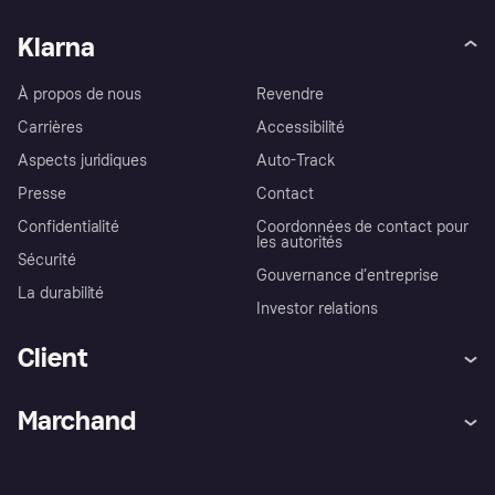
Klarna
À propos de nous
Revendre
Carrières
Accessibilité
Aspects juridiques
Auto-Track
Presse
Contact
Confidentialité
Coordonnées de contact pour
les autorités
Sécurité
Gouvernance d’entreprise
La durabilité
Investor relations
Client
Aide
Réclamations
Marchand
Login
Protection contre la fraude
Support Marchand
Portail développeurs
L'appli shopping de Klarna
Paramètres de confidentialité