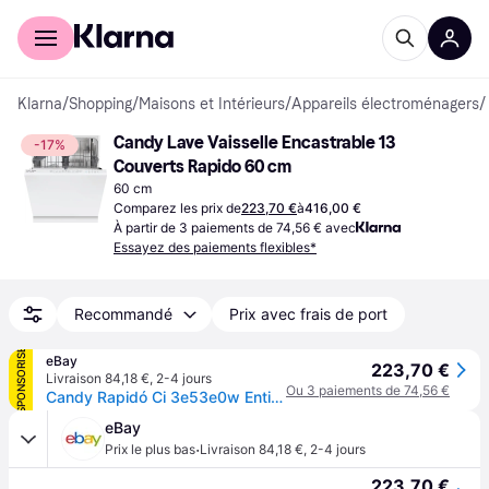
Acheter avec Klarna
Espace entreprises
Klarna
/
Shopping
/
Maisons et Intérieurs
/
Appareils électroménagers
/
Candy Lave Vaisselle Encastrable 13 
-17%
Couverts Rapido 60 cm
60 cm
Comparez les prix de
223,70 €
à
416,00 €
À partir de 3 paiements de 74,56 € avec
Essayez des paiements flexibles*
Recommandé
Prix avec frais de port
SPONSORISÉ
eBay
223,70 €
Livraison 84,18 €
,
2-4 jours
Ou 3 paiements de 74,56 €
Candy Rapidó Ci 3e53e0w Entièrement Intégré 13 Couverts E
eBay
·
Prix le plus bas
Livraison 84,18 €
,
2-4 jours
223,70 €