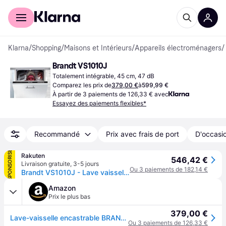
Acheter avec Klarna
Espace entreprises
Klarna
/
Shopping
/
Maisons et Intérieurs
/
Appareils électroménagers
/
Brandt VS1010J
Totalement intégrable, 45 cm, 47 dB
Comparez les prix de
379,00 €
à
599,99 €
À partir de 3 paiements de 126,33 € avec
Essayez des paiements flexibles*
Recommandé
Prix avec frais de port
D'occasio
SPONSORISÉ
Rakuten
546,42 €
Livraison gratuite
,
3-5 jours
Ou 3 paiements de 182,14 €
Brandt VS1010J - Lave vaisselle Noir - Intégrable - largeur : 44.8
Amazon
Prix le plus bas
379,00 €
Lave-vaisselle encastrable BRANDT VS1010J - Moteur standard - 10 couverts - L45cm - 47 dB
Ou 3 paiements de 126,33 €