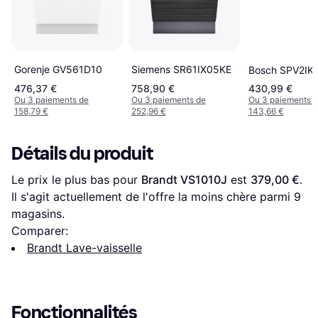
Gorenje GV561D10
Siemens SR61IX05KE
Bosch SPV2IK
476,37 €
758,90 €
430,99 €
Ou 3 paiements de
Ou 3 paiements de
Ou 3 paiements 
158,79 €
252,96 €
143,66 €
Détails du produit
Le prix le plus bas pour 
Brandt VS1010J
 est 
379,00 €
. 
Il s'agit actuellement de l'offre la moins chère parmi 
9
magasins.
Comparer:
Brandt Lave-vaisselle
Fonctionnalités