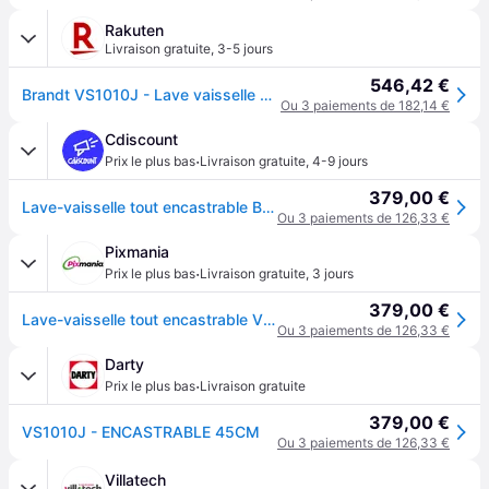
Rakuten
Livraison gratuite
,
3-5 jours
546,42 €
Brandt VS1010J - Lave vaisselle Noir - Intégrable - largeur : 44.8
Ou 3 paiements de 182,14 €
Cdiscount
·
Prix le plus bas
Livraison gratuite
,
4-9 jours
379,00 €
Lave-vaisselle tout encastrable BRANDT VS1010J - 10 couverts - L45cm - 47dB - Blanc
Ou 3 paiements de 126,33 €
Pixmania
·
Prix le plus bas
Livraison gratuite
,
3 jours
379,00 €
Lave-vaisselle tout encastrable VS1010J - 10 couverts - L45cm - 47dB - Neuf - Blanc
Ou 3 paiements de 126,33 €
Darty
·
Prix le plus bas
Livraison gratuite
379,00 €
VS1010J - ENCASTRABLE 45CM
Ou 3 paiements de 126,33 €
Villatech