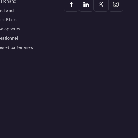
Marchand
archand
ec Klarna
éveloppeurs
érationnel
es et partenaires