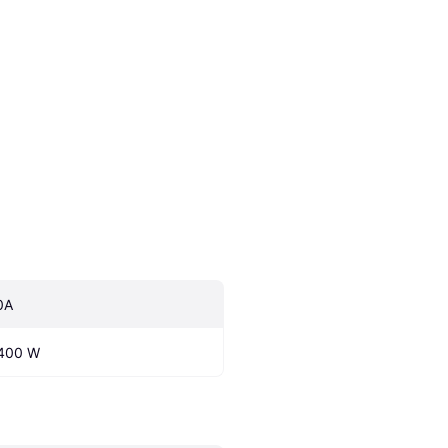
0A
400 W