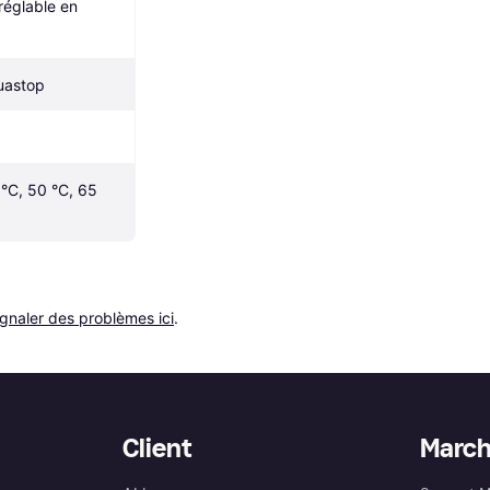
réglable en 
uastop
°C, 50 °C, 65 
ignaler des problèmes ici
.
Client
Marc