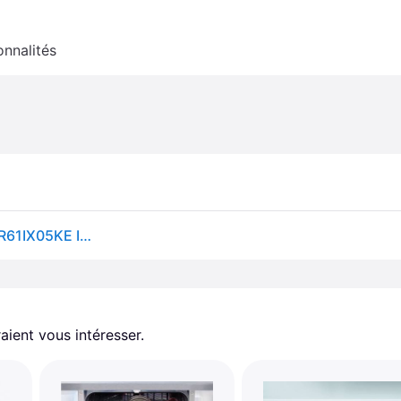
onnalités
Siemens Lave-vaisselle entièrement intégré 45cm SR61IX05KE IQ100
aient vous intéresser.