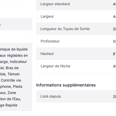
Largeur standard
4
Largeur
4
s
Longueur du Tuyau de Sortie
2
Profondeur
5
onique de liquide 
Hauteur
8
aux réglables en 
rge, Indicateur 
Largeur de Niche
4
el, Bras de 
ble, Témoin 
Contrôle via 
Informations supplémentaires
tphone, Pieds 
eur, Zone 
Listé depuis
2
ion de l'Eau, 
ge Rapide