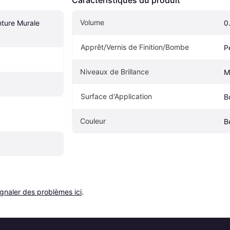
Volume
ture Murale 
0
Apprêt/Vernis de Finition/Bombe
P
Niveaux de Brillance
M
Surface d'Application
B
Couleur
B
ignaler des problèmes ici
.