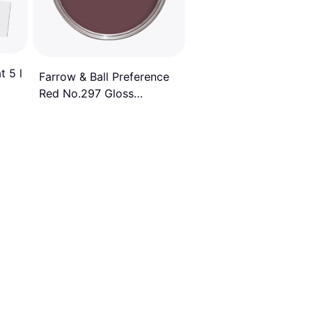
t 5 l
Farrow & Ball Preference
Red No.297 Gloss
Peinture Métal, Peinture
Murale, Peinture Bois