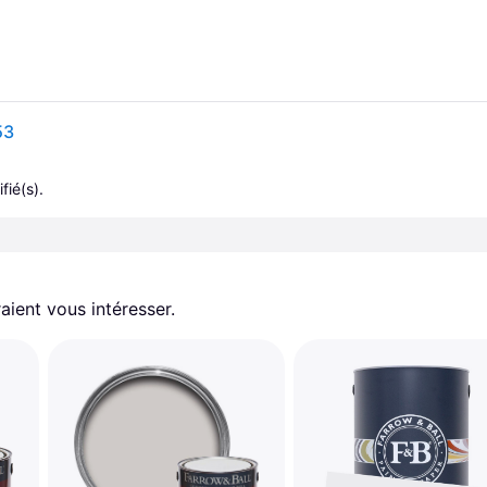
53
fié(s).
aient vous intéresser.