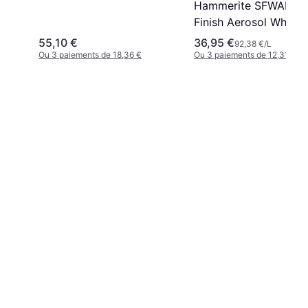
Hammerite SFWAERO
Finish Aerosol White
400ml Peinture Métal
55,10 €
36,95 €
92,38 €/L
Ou 3 paiements de 18,36 €
Ou 3 paiements de 12,31 €