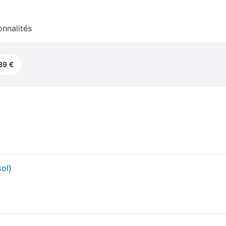
onnalités
39 €
ol)