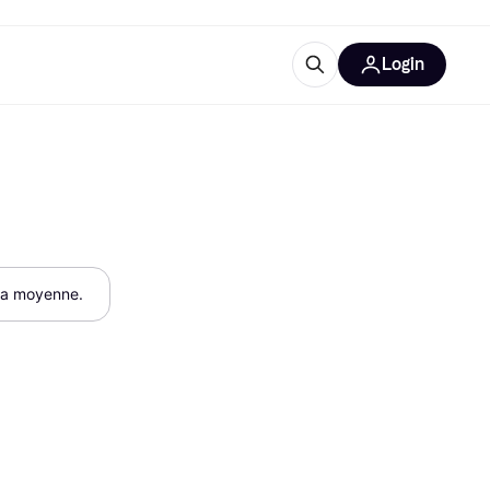
Login
lus d'informations
de bureau
u'est-ce que Klarna?
 la moyenne.
catégories