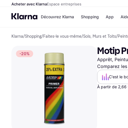
Acheter avec Klarna
Espace entreprises
Découvrez Klarna
Shopping
App
Aid
Klarna
/
Shopping
/
Faites-le vous-même
/
Sols, Murs et Toits
/
Peint
Options de paiem
Magasins
Toutes les options d
Cdiscoun
Motip P
paiement
Airbnb
-20%
Payer maintenant
Booking.
Apprêt, Peintu
Paiement en 3 fois
Temu
Paiement à 30 jours
JD Sport
Comparez les 
Klarna sur Apple Pa
C'est le b
À partir de 2,66
Voir tous les