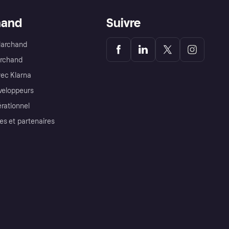
hand
Suivre
Marchand
archand
ec Klarna
éveloppeurs
érationnel
es et partenaires