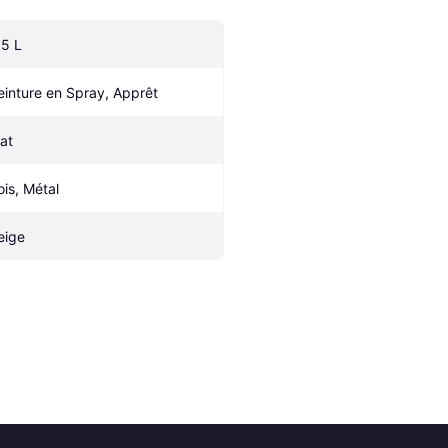
.5 L
einture en Spray, Apprêt
at
ois, Métal
eige