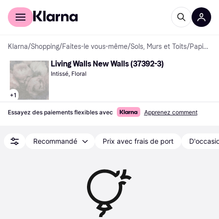
Acheter avec Klarna
Espace entreprises
Klarna
/
Shopping
/
Faites-le vous-même
/
Sols, Murs et Toits
/
Papiers peints
Living Walls New Walls (37392-3)
Intissé, Floral
+
1
Essayez des paiements flexibles avec
Apprenez comment
Recommandé
Prix avec frais de port
D'occasio