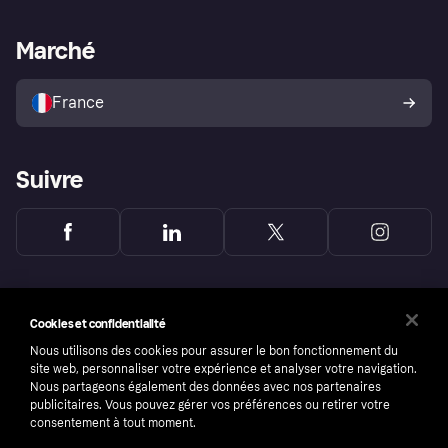
Support Marchand
Portail développeurs
L'appli shopping de Klarna
Paramètres de confidentialité
Portail Marchand
Statut opérationnel
Marché
Explorez les magasins
Votre droit de rétractation
Vendre avec Klarna
Plateformes et partenaires
Politique de protection de
l’acheteur Klarna
France
Suivre
Cookies et confidentialité
Nous utilisons des cookies pour assurer le bon fonctionnement du
site web, personnaliser votre expérience et analyser votre navigation.
Nous partageons également des données avec nos partenaires
publicitaires. Vous pouvez gérer vos préférences ou retirer votre
consentement à tout moment.