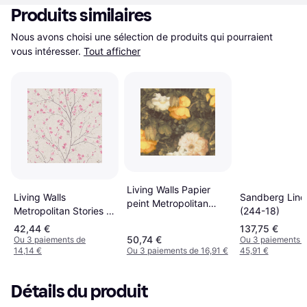
Produits similaires
Nous avons choisi une sélection de produits qui pourraient 
vous intéresser.
Tout afficher
Living Walls Papier
Living Walls
Sandberg Lind
peint Metropolitan
Metropolitan Stories II
(244-18)
Stories Anke & Daan
(37912-1)
42,44 €
137,75 €
Amsterdam in Gelb
50,74 €
Ou 3 paiements de
Ou 3 paiements 
369211
14,14 €
Ou 3 paiements de 16,91 €
45,91 €
Détails du produit