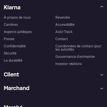
Klarna
À propos de nous
Revendre
Carrières
Accessibilité
Aspects juridiques
Auto-Track
Presse
Contact
Confidentialité
Coordonnées de contact pour
les autorités
Sécurité
Gouvernance d’entreprise
La durabilité
Investor relations
Client
Aide
Réclamations
Marchand
Login
Protection contre la fraude
Support Marchand
Portail développeurs
L'appli shopping de Klarna
Paramètres de confidentialité
Portail Marchand
Statut opérationnel
Explorez les magasins
Votre droit de rétractation