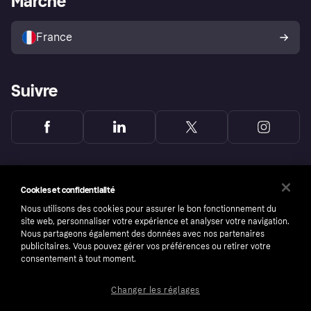
Marché
Vendre avec Klarna
Plateformes et partenaires
Politique de protection de
l’acheteur Klarna
France
Suivre
Cookies et confidentialité
Nous utilisons des cookies pour assurer le bon fonctionnement du
site web, personnaliser votre expérience et analyser votre navigation.
Nous partageons également des données avec nos partenaires
publicitaires. Vous pouvez gérer vos préférences ou retirer votre
consentement à tout moment.
Changer les réglages
Copyright © 2005-2026 Klarna Bank AB (publ). Headquarters: Stockholm, Sweden. All