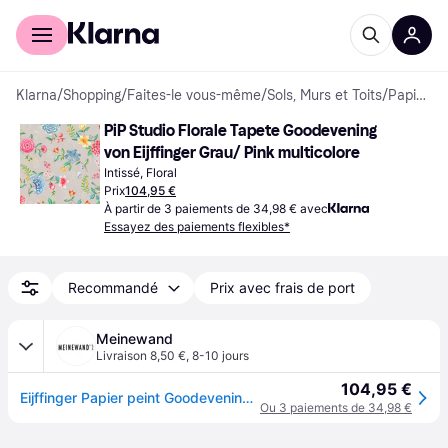
Acheter avec Klarna
Espace entreprises
Klarna
/
Shopping
/
Faites-le vous-même
/
Sols, Murs et Toits
/
Papiers peints
PiP Studio Florale Tapete Goodevening 
von Eijffinger Grau/ Pink multicolore
Intissé, Floral
Prix
104,95 €
À partir de 3 paiements de 34,98 € avec
Essayez des paiements flexibles*
Recommandé
Prix avec frais de port
Meinewand
Livraison 8,50 €
,
8-10 jours
104,95 €
Eijffinger Papier peint Goodevening - Grau/ Pink - multicolore
Ou 3 paiements de 34,98 €