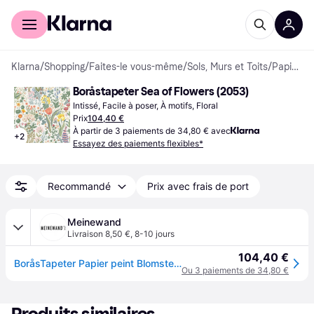
Acheter avec Klarna
Espace entreprises
Klarna
/
Shopping
/
Faites-le vous-même
/
Sols, Murs et Toits
/
Papiers peints
Boråstapeter Sea of ​​Flowers (2053)
Intissé, Facile à poser, À motifs, Floral
Prix
104,40 €
À partir de 3 paiements de 34,80 € avec
+
2
Essayez des paiements flexibles*
Recommandé
Prix avec frais de port
Meinewand
Livraison 8,50 €
,
8-10 jours
104,40 €
BoråsTapeter Papier peint Blomsterhav - 2053 - multicolore/blanc
Ou 3 paiements de 34,80 €