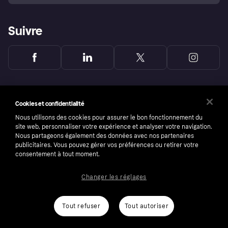
Suivre
Cookies et confidentialité
Nous utilisons des cookies pour assurer le bon fonctionnement du
site web, personnaliser votre expérience et analyser votre navigation.
Nous partageons également des données avec nos partenaires
publicitaires. Vous pouvez gérer vos préférences ou retirer votre
consentement à tout moment.
Changer les réglages
Copyright © 2005-2026 Klarna Bank AB (publ). Headquarters: Stockholm, Sweden. All
rights reserved. Klarna Bank AB (publ). Sveavägen 46, 111 34 Stockholm. Organization
number: 556737-0431
Tout refuser
Tout autoriser
Conditions
Cookies
Klarna.com