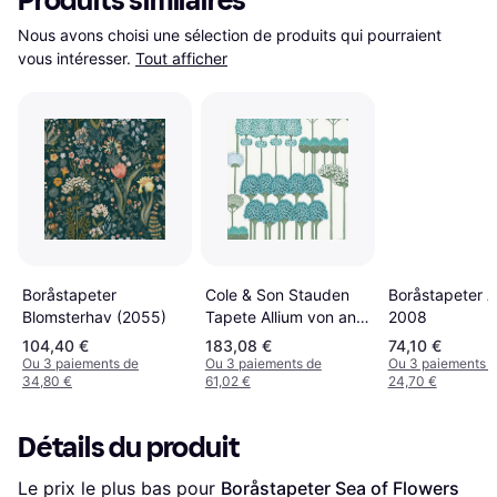
Produits similaires
Nous avons choisi une sélection de produits qui pourraient 
vous intéresser.
Tout afficher
Boråstapeter
Cole & Son Stauden
Boråstapeter Al
Blomsterhav (2055)
Tapete Allium von and
2008
Teal White turquoise
104,40 €
183,08 €
74,10 €
Ou 3 paiements de
Ou 3 paiements de
Ou 3 paiements 
34,80 €
61,02 €
24,70 €
Détails du produit
Le prix le plus bas pour 
Boråstapeter Sea of ​​Flowers 