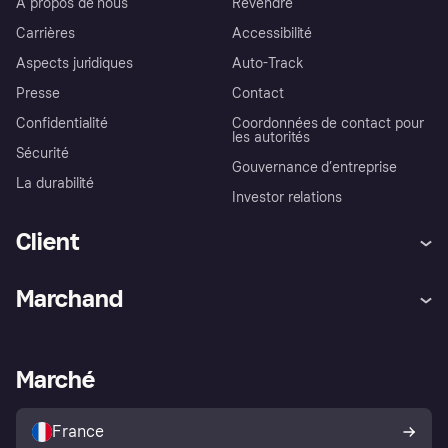
À propos de nous
Revendre
Carrières
Accessibilité
Aspects juridiques
Auto-Track
Presse
Contact
Confidentialité
Coordonnées de contact pour
les autorités
Sécurité
Gouvernance d’entreprise
La durabilité
Investor relations
Client
Aide
Réclamations
Marchand
Login
Protection contre la fraude
Support Marchand
Portail développeurs
L'appli shopping de Klarna
Paramètres de confidentialité
Portail Marchand
Statut opérationnel
Marché
Explorez les magasins
Votre droit de rétractation
Vendre avec Klarna
Plateformes et partenaires
Politique de protection de
l’acheteur Klarna
France