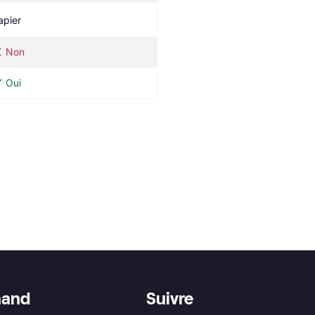
apier
Non
Oui
hand
Suivre