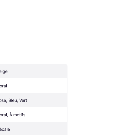
eige
oral
ose, Bleu, Vert
oral, À motifs
écalé