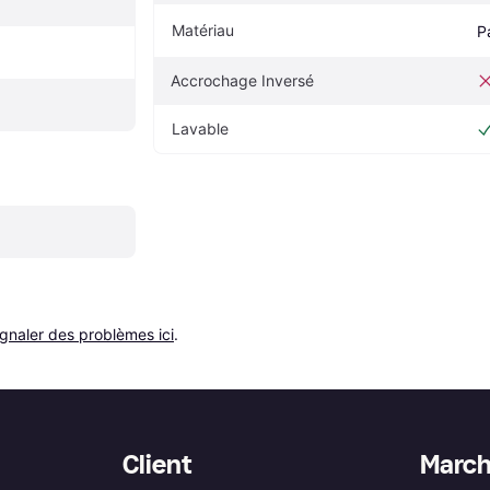
Matériau
P
Accrochage Inversé
Lavable
ignaler des problèmes ici
.
Client
Marc