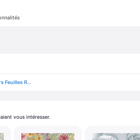
onnalités
Papier Peint Arthouse Jardin Exotique Oiseaux Fleurs Feuilles Rose/vert 924907
aient vous intéresser.