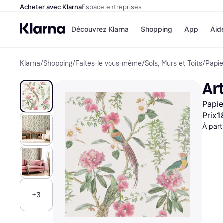
Acheter avec Klarna
Espace entreprises
Découvrez Klarna
Shopping
App
Aid
Klarna
/
Shopping
/
Faites-le vous-même
/
Sols, Murs et Toits
/
Papie
Options de paiem
Magasins
Toutes les options d
Cdiscoun
Ar
paiement
Airbnb
Payer maintenant
Booking.
Papie
Paiement en 3 fois
Temu
Paiement à 30 jours
JD Sport
Prix
1
Klarna sur Apple Pa
À part
Voir tous les
+3