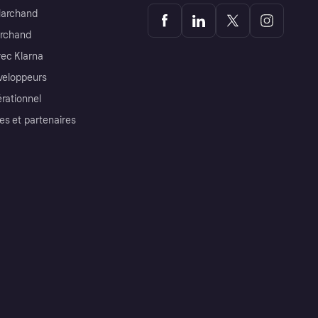
Marchand
archand
ec Klarna
éveloppeurs
érationnel
es et partenaires