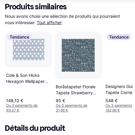
Produits similaires
Nous avons choisi une sélection de produits qui pourraient 
vous intéresser.
Tout afficher
Tendance
Tendance
Cole & Son Hicks
Hexagon Wallpaper
Designers Guil
Boråstapeter Florale
Contemporary
Tapete Corneil
Tapete Strawberry
Collection Blue
Slate Blue bleu
Field von Boras 7215
66/8054 Roll
148,12 €
95 €
548 €
bleu
Ou 3 paiements de
Ou 3 paiements de
Ou 3 paiements 
49,37 €
31,66 €
182,66 €
Détails du produit