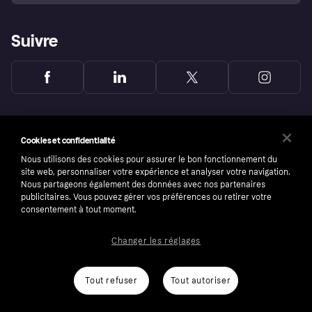
Suivre
Cookies et confidentialité
Nous utilisons des cookies pour assurer le bon fonctionnement du
site web, personnaliser votre expérience et analyser votre navigation.
Nous partageons également des données avec nos partenaires
publicitaires. Vous pouvez gérer vos préférences ou retirer votre
consentement à tout moment.
Changer les réglages
Copyright © 2005-2026 Klarna Bank AB (publ). Headquarters: Stockholm, Sweden. All
rights reserved. Klarna Bank AB (publ). Sveavägen 46, 111 34 Stockholm. Organization
number: 556737-0431
Tout refuser
Tout autoriser
Conditions
Cookies
Klarna.com