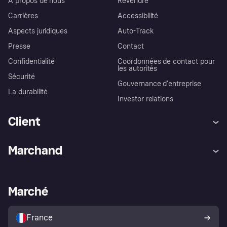
À propos de nous
Revendre
Carrières
Accessibilité
Aspects juridiques
Auto-Track
Presse
Contact
Confidentialité
Coordonnées de contact pour
les autorités
Sécurité
Gouvernance d’entreprise
La durabilité
Investor relations
Client
Aide
Réclamations
Marchand
Login
Protection contre la fraude
Support Marchand
Portail développeurs
L'appli shopping de Klarna
Paramètres de confidentialité
Portail Marchand
Statut opérationnel
Marché
Explorez les magasins
Votre droit de rétractation
Vendre avec Klarna
Plateformes et partenaires
Politique de protection de
l’acheteur Klarna
France