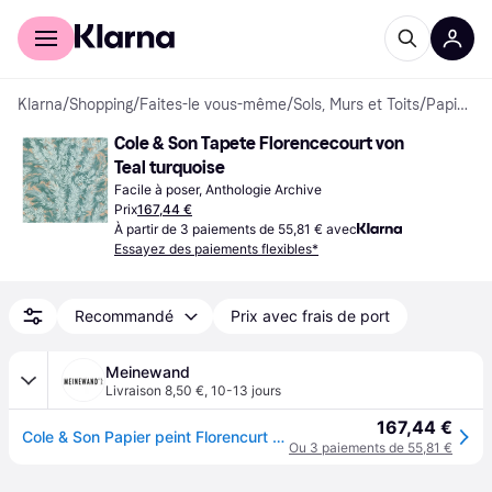
Acheter avec Klarna
Espace entreprises
Klarna
/
Shopping
/
Faites-le vous-même
/
Sols, Murs et Toits
/
Papiers peints
Cole & Son Tapete Florencecourt von 
Teal turquoise
Facile à poser, Anthologie Archive
Prix
167,44 €
À partir de 3 paiements de 55,81 € avec
Essayez des paiements flexibles*
Recommandé
Prix avec frais de port
Meinewand
Livraison 8,50 €
,
10-13 jours
167,44 €
Cole & Son Papier peint Florencurt - Teal - turquoise
Ou 3 paiements de 55,81 €