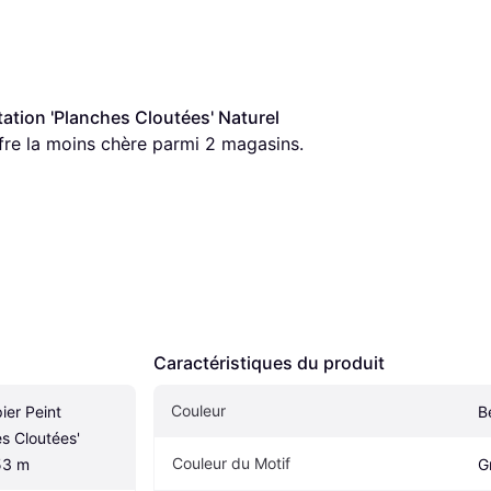
tation 'Planches Cloutées' Naturel 
offre la moins chère parmi 
2
 magasins.
Caractéristiques du produit
Couleur
er Peint 
B
s Cloutées' 
Couleur du Motif
53 m
G