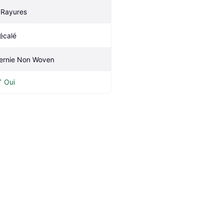
 Rayures
écalé
ernie Non Woven
Oui