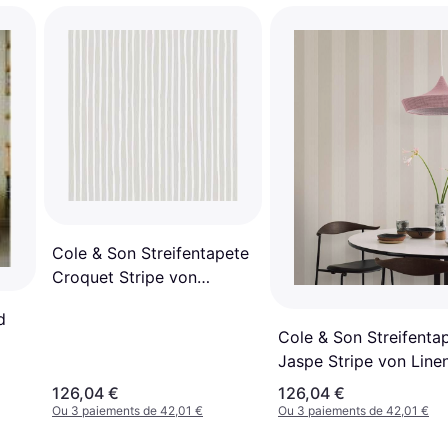
Cole & Son Streifentapete
Croquet Stripe von
Parchment creme
d
Cole & Son Streifenta
Jaspe Stripe von Line
beige
126,04 €
126,04 €
Ou 3 paiements de 42,01 €
Ou 3 paiements de 42,01 €