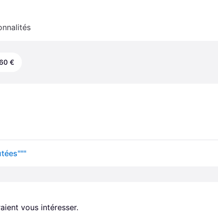
onnalités
60 €
tées"""
aient vous intéresser.