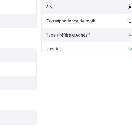
Style
À
Correspondance de motif
D
Type Préféré d'Adhésif
H
Lavable