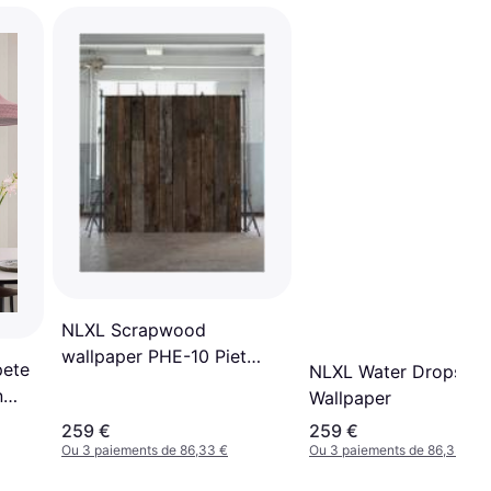
NLXL Scrapwood
wallpaper PHE-10 Piet
pete
NLXL Water Drops
Hein Eek, Roll
n
Wallpaper
259 €
259 €
Ou 3 paiements de 86,33 €
Ou 3 paiements de 86,33 €