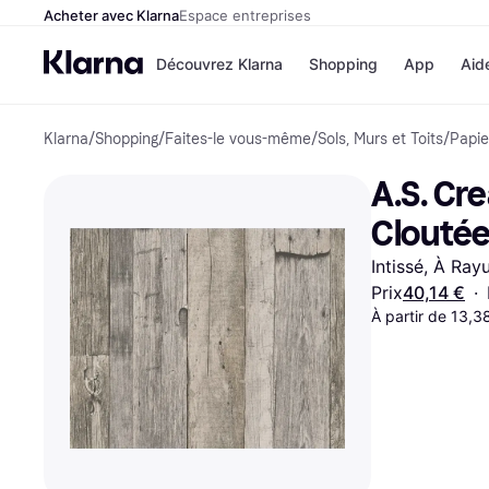
Acheter avec Klarna
Espace entreprises
Découvrez Klarna
Shopping
App
Aid
Klarna
/
Shopping
/
Faites-le vous-même
/
Sols, Murs et Toits
/
Papie
Options de paiem
Magasins
Toutes les options d
Cdiscoun
A.S. Cre
paiement
Airbnb
Payer maintenant
Booking.
Cloutée
Paiement en 3 fois
Temu
Paiement à 30 jours
JD Sport
Intissé, À Ray
Klarna sur Apple Pa
Prix
40,14 €
·
À partir de 13,3
Voir tous les