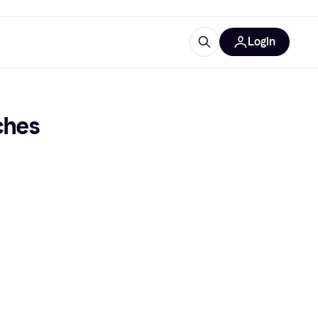
Login
lus d'informations
de bureau
u'est-ce que Klarna?
ches 
catégories