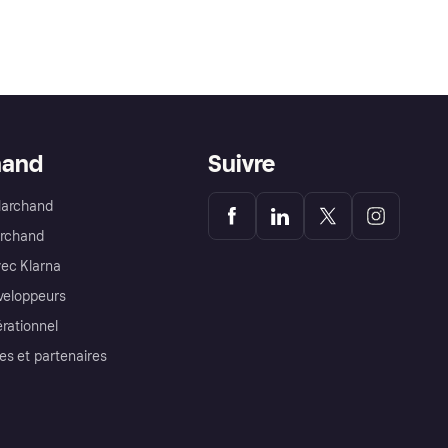
hand
Suivre
Marchand
archand
ec Klarna
éveloppeurs
érationnel
es et partenaires