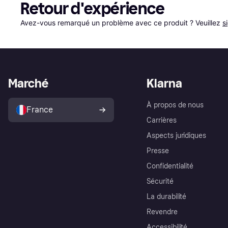
Retour d'expérience
Avez-vous remarqué un problème avec ce produit ? Veuillez 
s
Marché
Klarna
À propos de nous
France
Carrières
Aspects juridiques
Presse
Confidentialité
Sécurité
La durabilité
Revendre
Accessibilité