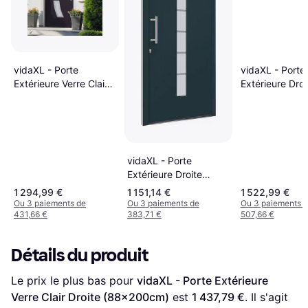
vidaXL - Porte
vidaXL - Porte
Extérieure Verre Clair
Extérieure Droi
Droite (88x200cm)
(100x210cm)
vidaXL - Porte
Extérieure Droite
(110x210cm)
1 294,99 €
1 151,14 €
1 522,99 €
Ou 3 paiements de
Ou 3 paiements de
Ou 3 paiements 
431,66 €
383,71 €
507,66 €
Détails du produit
Le prix le plus bas pour 
vidaXL - Porte Extérieure 
Verre Clair Droite (88x200cm)
 est 
1 437,79 €
. Il s'agit 