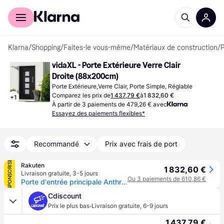
Acheter avec Klarna
Espace entreprises
Klarna
/
Shopping
/
Faites-le vous-même
/
Matériaux de construction
/
P
vidaXL - Porte Extérieure Verre Clair 
Droite (88x200cm)
Porte Extérieure,Verre Clair, Porte Simple, Réglable
Comparez les prix de
1 437,79 €
à
1 832,60 €
+
1
À partir de 3 paiements de 479,26 € avec
Essayez des paiements flexibles*
Recommandé
Prix avec frais de port
SPONSORISÉ
Rakuten
1 832,60 €
Livraison gratuite
,
3-5 jours
Ou 3 paiements de 610,86 €
Porte d'entrée principale Anthracite 88x200 cm
Cdiscount
·
Prix le plus bas
Livraison gratuite
,
6-9 jours
1 437,79 €