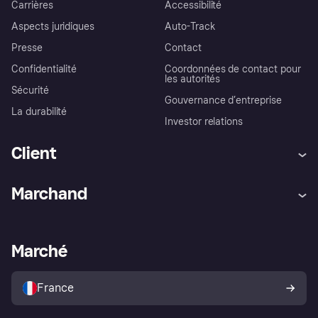
Carrières
Accessibilité
Aspects juridiques
Auto-Track
Presse
Contact
Confidentialité
Coordonnées de contact pour
les autorités
Sécurité
Gouvernance d’entreprise
La durabilité
Investor relations
Client
Aide
Réclamations
Marchand
Login
Protection contre la fraude
Support Marchand
Portail développeurs
L'appli shopping de Klarna
Paramètres de confidentialité
Portail Marchand
Statut opérationnel
Marché
Explorez les magasins
Votre droit de rétractation
Vendre avec Klarna
Plateformes et partenaires
Politique de protection de
l’acheteur Klarna
France