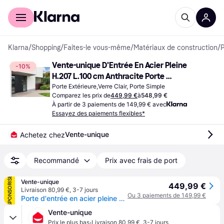
Acheter avec Klarna
Espace entreprises
Klarna
/
Shopping
/
Faites-le vous-même
/
Matériaux de construction
/
P
Vente-unique D'Entrée En Acier Pleine 
-10%
H.207 L.100 cm Anthracite Porte 
Extérieure Verre Clair (x200cm)
Porte Extérieure,Verre Clair, Porte Simple
Comparez les prix de
449,99 €
à
548,99 €
À partir de 3 paiements de 149,99 € avec
Essayez des paiements flexibles*
Vente-unique
Achetez chez
Recommandé
Prix avec frais de port
SPONSORISÉ
Vente-unique
449,99 €
Livraison 80,99 €
,
3-7 jours
Ou 3 paiements de 149,99 €
Porte d'entrée en acier pleine H207 x L100 cm anthracite - épaisseur 55 mm - poussant gauche - AGUEDA
Vente-unique
·
Prix le plus bas
Livraison 80,99 €
,
3-7 jours