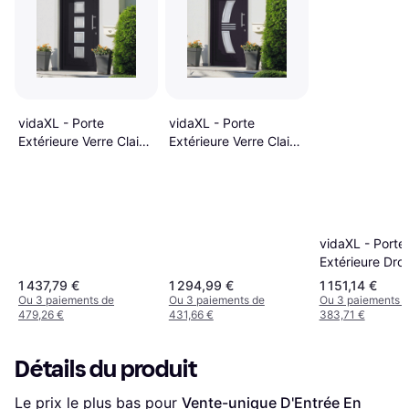
vidaXL - Porte
vidaXL - Porte
Extérieure Verre Clair
Extérieure Verre Clair
Droite (88x200cm)
Droite (88x200cm)
vidaXL - Porte
Extérieure Droi
(110x210cm)
1 437,79 €
1 294,99 €
1 151,14 €
Ou 3 paiements de
Ou 3 paiements de
Ou 3 paiements 
479,26 €
431,66 €
383,71 €
Détails du produit
Le prix le plus bas pour 
Vente-unique D'Entrée En 