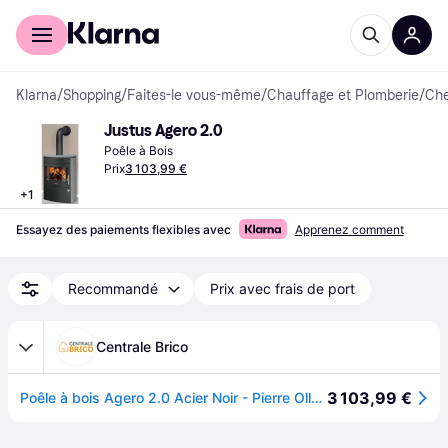
Acheter avec Klarna
Espace entreprises
Klarna
/
Shopping
/
Faites-le vous-même
/
Chauffage et Plomberie
/
Ch
Justus Agero 2.0
Poêle à Bois
Prix
3 103,99 €
+
1
Essayez des paiements flexibles avec
Apprenez comment
Recommandé
Prix avec frais de port
Centrale Brico
3 103,99 €
Poêle à bois Agero 2.0 Acier Noir - Pierre Ollaire - 7 kW