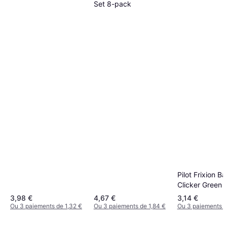
Set 8-pack
Pilot Frixion Bal
Clicker Green 
0.7mm Refill 3
3,98 €
4,67 €
3,14 €
Ou 3 paiements de 1,32 €
Ou 3 paiements de 1,84 €
Ou 3 paiements d