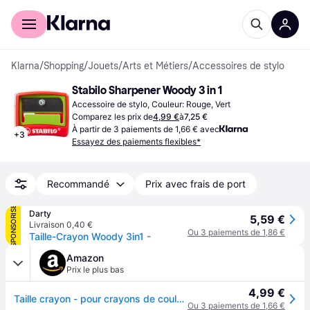
Acheter avec Klarna
Espace entreprises
Klarna
/
Shopping
/
Jouets
/
Arts et Métiers
/
Accessoires de stylo
Stabilo Sharpener Woody 3 in 1
Accessoire de stylo, Couleur: Rouge, Vert
Comparez les prix de
4,99 €
à
7,25 €
À partir de 3 paiements de 1,66 € avec
+
3
Essayez des paiements flexibles*
Recommandé
Prix avec frais de port
SPONSORISÉ
Darty
5,59 €
Livraison 0,40 €
Ou 3 paiements de 1,86 €
Taille-Crayon Woody 3in1 -
Amazon
Prix le plus bas
4,99 €
Taille crayon - pour crayons de couleur STABILO woody 3in1 - Taille-crayon avec sécurité enfant
Ou 3 paiements de 1,66 €