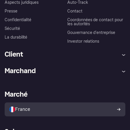
Aspects juridiques
Auto-Track
Presse
Contact
Confidentialité
Coordonnées de contact pour
les autorités
Sécurité
Gouvernance d’entreprise
La durabilité
Investor relations
Client
Aide
Réclamations
Marchand
Login
Protection contre la fraude
Support Marchand
Portail développeurs
L'appli shopping de Klarna
Paramètres de confidentialité
Portail Marchand
Statut opérationnel
Marché
Explorez les magasins
Votre droit de rétractation
Vendre avec Klarna
Plateformes et partenaires
Politique de protection de
l’acheteur Klarna
France