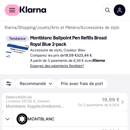
Acheter avec Klarna
Espace entreprises
Klarna
/
Shopping
/
Jouets
/
Arts et Métiers
/
Accessoires de stylo
Montblanc Ballpoint Pen Refills Broad 
Tendance
Royal Blue 2-pack
Accessoire de stylo, Couleur: Bleu
Comparez les prix de
19,09 €
à
23,44 €
+
1
À partir de 3 paiements de 6,36 € avec
Essayez des paiements flexibles*
Recommandé
Prix avec frais de port
Elektro4000.de
19,09 €
Livraison 297,60 €
,
Demain
Ou 3 paiements de 6,36 €
Montblanc Kugelschreibermine Royal Blue 128215 B bl 2St. 313015150
MONTBLANC