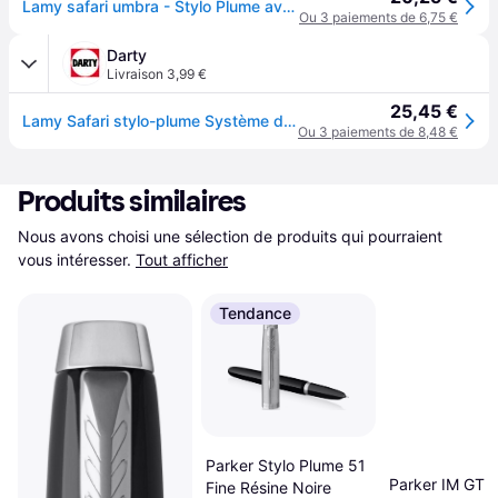
Lamy safari umbra - Stylo Plume avec grip ergonomique et plume acier blacke en taille M - matière plastique robuste ASA - avec cartouche bleue T 10 - Droitier
Ou 3 paiements de 6,75 €
Darty
Livraison 3,99 €
25,45 €
Lamy Safari stylo-plume Système de remplissage cartouche Noir 1 pièce(s)
Ou 3 paiements de 8,48 €
Produits similaires
Nous avons choisi une sélection de produits qui pourraient 
vous intéresser.
Tout afficher
Tendance
Parker Stylo Plume 51
Parker IM GT F
Fine Résine Noire