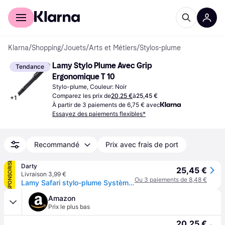
Acheter avec Klarna
Espace entreprises
Klarna
/
Shopping
/
Jouets
/
Arts et Métiers
/
Stylos-plume
Lamy Stylo Plume Avec Grip 
Tendance
Ergonomique T 10
Stylo-plume, Couleur: Noir
Comparez les prix de
20,25 €
à
25,45 €
+
1
À partir de 3 paiements de 6,75 € avec
Essayez des paiements flexibles*
Recommandé
Prix avec frais de port
SPONSORISÉ
Darty
25,45 €
Livraison 3,99 €
Ou 3 paiements de 8,48 €
Lamy Safari stylo-plume Système de remplissage cartouche Noir 1 pièce(s)
Amazon
Prix le plus bas
20,25 €