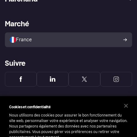
Login
Protection contre la fraude
Support Marchand
Portail développeurs
L'appli shopping de Klarna
Paramètres de confidentialité
Portail Marchand
Statut opérationnel
Marché
Explorez les magasins
Votre droit de rétractation
Vendre avec Klarna
Plateformes et partenaires
Politique de protection de
l’acheteur Klarna
France
Suivre
Cookies et confidentialité
Nous utilisons des cookies pour assurer le bon fonctionnement du
site web, personnaliser votre expérience et analyser votre navigation.
Nous partageons également des données avec nos partenaires
publicitaires. Vous pouvez gérer vos préférences ou retirer votre