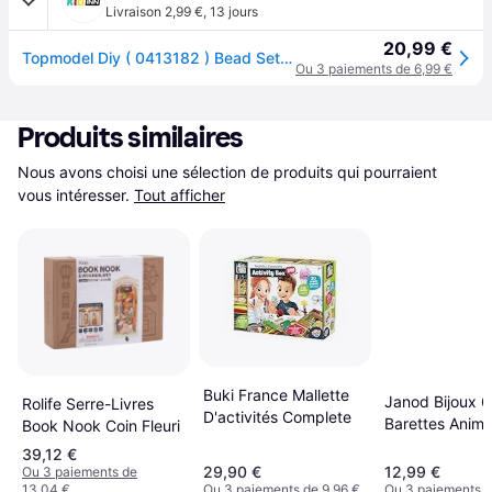
Livraison 2,99 €
,
13 jours
20,99 €
Topmodel Diy ( 0413182 ) Bead Set Multicolore
Ou 3 paiements de 6,99 €
Produits similaires
Nous avons choisi une sélection de produits qui pourraient 
vous intéresser.
Tout afficher
Buki France Mallette
Janod Bijoux 6
Rolife Serre-Livres
D'activités Complete
Barettes Anim
Book Nook Coin Fleuri
Pailletés à Cré
39,12 €
29,90 €
12,99 €
Ou 3 paiements de
13,04 €
Ou 3 paiements de 9,96 €
Ou 3 paiements d