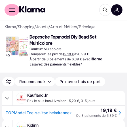
Acheter avec Klarna
Espace entreprises
Klarna
/
Shopping
/
Jouets
/
Arts et Métiers
/
Bricolage
Depesche Topmodel Diy Bead Set 
Multicolore
Couleur: Multicolore
Comparez les prix de
19,19 €
à
20,99 €
+
5
À partir de 3 paiements de 6,39 € avec
Essayez des paiements flexibles*
Recommandé
Prix avec frais de port
Kaufland.fr
·
Prix le plus bas
Livraison 15,20 €
,
3-5 jours
19,19 €
TOPModel Tee-se-itse helmirannekorut
Ou 3 paiements de 6,39 €
Kidinn