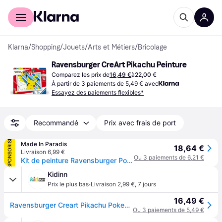
Acheter avec Klarna
Espace entreprises
Klarna
/
Shopping
/
Jouets
/
Arts et Métiers
/
Bricolage
Ravensburger CreArt Pikachu Peinture
Comparez les prix de
16,49 €
à
22,00 €
À partir de 3 paiements de 5,49 € avec
Essayez des paiements flexibles*
Recommandé
Prix avec frais de port
SPONSORISÉ
Made In Paradis
18,64 €
Livraison 6,99 €
Ou 3 paiements de 6,21 €
Kit de peinture Ravensburger Pokemon Pikachu - Rouge
Kidinn
·
Prix le plus bas
Livraison 2,99 €
,
7 jours
16,49 €
Ravensburger Creart Pikachu Pokemon Pencils Multicolore Enfants
Ou 3 paiements de 5,49 €