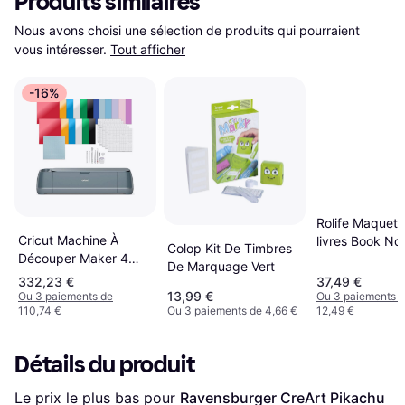
Produits similaires
Nous avons choisi une sélection de produits qui pourraient 
vous intéresser.
Tout afficher
-16%
Rolife Maquett
Cricut Machine À
livres Book No
Colop Kit De Timbres
Découper Maker 4
Arcade Dating
De Marquage Vert
Bleue
332,23 €
37,49 €
13,99 €
Ou 3 paiements de
Ou 3 paiements 
110,74 €
Ou 3 paiements de 4,66 €
12,49 €
Détails du produit
Le prix le plus bas pour 
Ravensburger CreArt Pikachu 