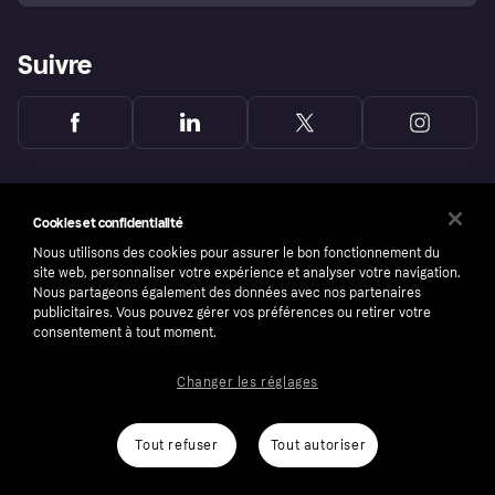
Suivre
Cookies et confidentialité
Nous utilisons des cookies pour assurer le bon fonctionnement du
site web, personnaliser votre expérience et analyser votre navigation.
Nous partageons également des données avec nos partenaires
publicitaires. Vous pouvez gérer vos préférences ou retirer votre
consentement à tout moment.
Changer les réglages
Copyright © 2005-2026 Klarna Bank AB (publ). Headquarters: Stockholm, Sweden. All
rights reserved. Klarna Bank AB (publ). Sveavägen 46, 111 34 Stockholm. Organization
number: 556737-0431
Tout refuser
Tout autoriser
Conditions
Cookies
Klarna.com