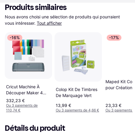
Produits similaires
Nous avons choisi une sélection de produits qui pourraient 
vous intéresser.
Tout afficher
-16%
-17%
Maped Kit Com
Cricut Machine À
pour Création 
Colop Kit De Timbres
Découper Maker 4
en Perles à Ea
De Marquage Vert
Bleue
332,23 €
13,99 €
23,33 €
Ou 3 paiements de
110,74 €
Ou 3 paiements de 4,66 €
Ou 3 paiements d
Détails du produit