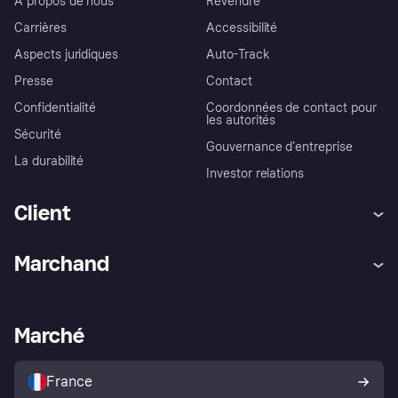
À propos de nous
Revendre
Carrières
Accessibilité
Aspects juridiques
Auto-Track
Presse
Contact
Confidentialité
Coordonnées de contact pour
les autorités
Sécurité
Gouvernance d’entreprise
La durabilité
Investor relations
Client
Aide
Réclamations
Marchand
Login
Protection contre la fraude
Support Marchand
Portail développeurs
L'appli shopping de Klarna
Paramètres de confidentialité
Portail Marchand
Statut opérationnel
Marché
Explorez les magasins
Votre droit de rétractation
Vendre avec Klarna
Plateformes et partenaires
Politique de protection de
l’acheteur Klarna
France