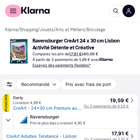
Acheter avec Klarna
Espace entreprises
Klarna
/
Shopping
/
Jouets
/
Arts et Métiers
/
Bricolage
Ravensburger CreArt 24 x 30 cm Lisbon 
Activité Détente et Créative
Comparez les prix de
17,91 €
à
60,06 €
À partir de 3 paiements de 5,66 € avec
Essayez des paiements flexibles*
Recommandé
Prix avec frais de port
SPONSORISÉ
Darty
19,59 €
Livraison 4,99 €
Ou 3 paiements de 6,53 €
CreArt - 24x30 cm Peinture au numero Lisbon
Ravensburger
·
Prix le plus bas
Livraison 4,90 €
17,91 €
CreArt Adultes Tendance - Lisbon
Ou 3 paiements de 5,97 €