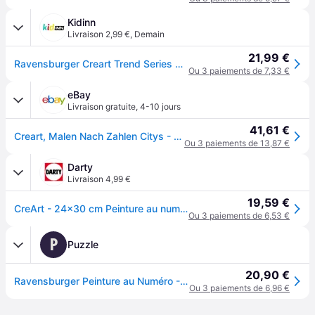
Kidinn
Livraison 2,99 €
,
Demain
21,99 €
Ravensburger Creart Trend Series C Lisbon Multicolore
Ou 3 paiements de 7,33 €
eBay
Livraison gratuite
,
4-10 jours
41,61 €
Creart, Malen Nach Zahlen Citys - Farbenfrohes Lissabon
Ou 3 paiements de 13,87 €
Darty
Livraison 4,99 €
19,59 €
CreArt - 24x30 cm Peinture au numero Lisbon
Ou 3 paiements de 6,53 €
P
Puzzle
20,90 €
Ravensburger Peinture au Numéro - CréArt - Lisbon
Ou 3 paiements de 6,96 €