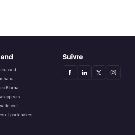
hand
Suivre
Marchand
archand
ec Klarna
éveloppeurs
érationnel
es et partenaires