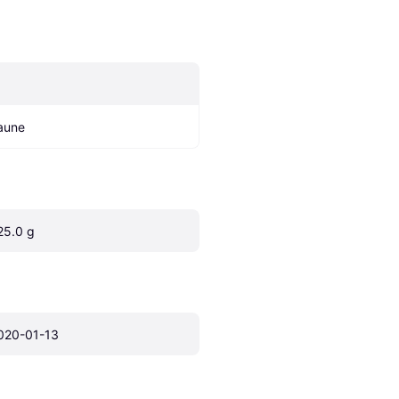
aune
25.0 g
020-01-13