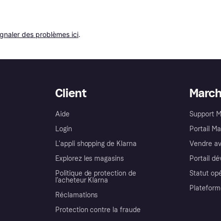
ignaler des problèmes ici
.
Client
Marc
Aide
Support 
Login
Portail M
L'appli shopping de Klarna
Vendre av
Explorez les magasins
Portail d
Politique de protection de
Statut op
l’acheteur Klarna
Plateform
Réclamations
Protection contre la fraude