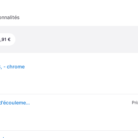
onnalités
,91 €
3, - chrome
Eurostyle Grohe 33565003 chromé, avec garniture d'écoulement, poignée ouverte
Pri