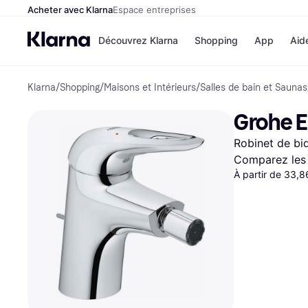
Acheter avec Klarna
Espace entreprises
Découvrez Klarna
Shopping
App
Aid
Klarna
/
Shopping
/
Maisons et Intérieurs
/
Salles de bain et Saunas
Options de paiement
Magasins
Toutes les options de 
Cdiscoun
Grohe 
Payer maintenant
Airbnb
Paiement en 3 fois
Booking.
Robinet de bi
Paiement à 30 jours
Temu
Klarna sur Apple Pay
JD Sports
Comparez les 
À partir de 33,
Voir tous les