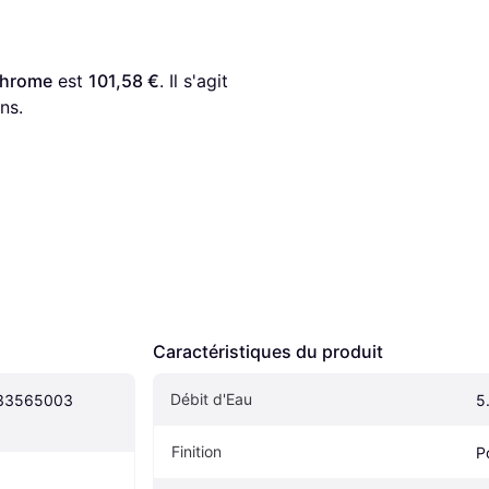
Chrome
 est 
101,58 €
. Il s'agit 
ns.
Caractéristiques du produit
Débit d'Eau
 33565003 
5
Finition
P