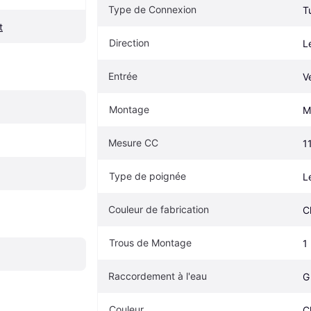
Type de Connexion
T
t
Direction
L
Entrée
V
Montage
M
Mesure CC
1
Type de poignée
L
Couleur de fabrication
C
Trous de Montage
1
Raccordement à l'eau
G
Couleur
C