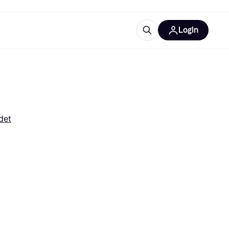
Login
Plus d'informations
de bureau
e
Qu'est-ce que Klarna?
det
catégories