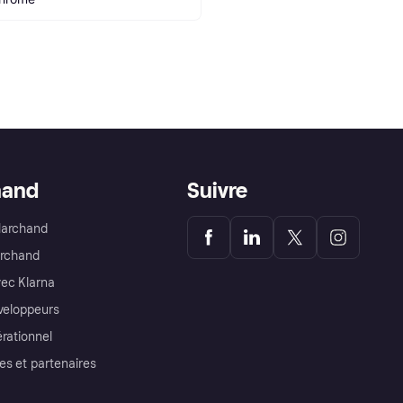
hand
Suivre
Marchand
archand
ec Klarna
éveloppeurs
érationnel
es et partenaires