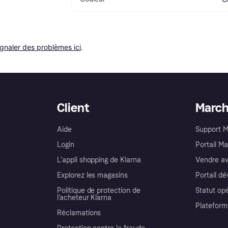
ignaler des problèmes ici
.
Client
Marc
Aide
Support 
Login
Portail M
L'appli shopping de Klarna
Vendre av
Explorez les magasins
Portail d
Politique de protection de
Statut op
l’acheteur Klarna
Plateform
Réclamations