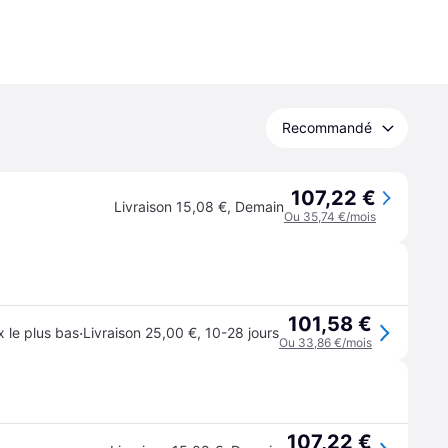
Recommandé
107,22 €
Livraison 15,08 €
,
Demain
Ou 35,74 €/mois
101,58 €
·
x le plus bas
Livraison 25,00 €
,
10-28 jours
Ou 33,86 €/mois
107,22 €