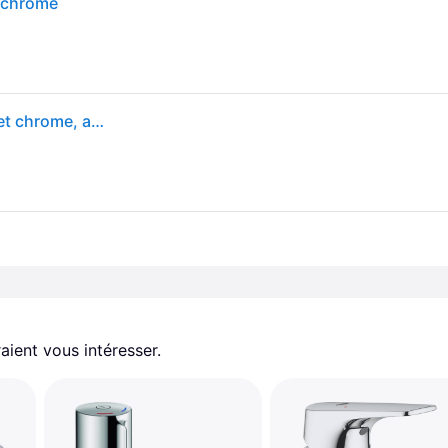
- chrome
Grohe Eurostyle Mitigeur monocommande pour bidet chrome, avec garniture de vidage
aient vous intéresser.