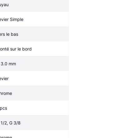
uyau
evier Simple
ers le bas
onté sur le bord
13.0 mm
evier
hrome
 pcs
 1/2, G 3/8
hrome