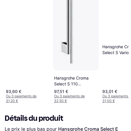
Hansgrohe Cr
Select S Vario
(26563400)
Hansgrohe Croma
Select S 110
(26570400)
93,60 €
97,51 €
93,01 €
Ou 3 paiements de
Ou 3 paiements de
Ou 3 paiements 
31,20 €
32,50 €
31,00 €
Détails du produit
Le prix le plus bas pour 
Hansgrohe Croma Select E 