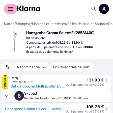
Acheter avec Klarna
Espace entreprises
Klarna
/
Shopping
/
Maisons et Intérieurs
/
Salles de bain et Saunas
/
Do
Hansgrohe Croma Select E (26581400)
Kit de douche
Comparez les prix de
105,26 €
à
131,90 €
À partir de 3 paiements de 35,08 € avec
Essayez des paiements flexibles*
Recommandé
Prix avec frais de port
SPONSORISÉ
Darty
131,90 €
Livraison 9,90 €
Ou 3 paiements de 43,96 €
Set de douche Multi EcoSmart 9 l/min avec barre Unica'Croma 65 cm blanc/chromé Croma Select E
Skybad
S
·
Prix le plus bas
Livraison 25,00 €
,
10-28 jours
105,26 €
Hansgrohe Croma Select E Croma Select douche multi 26581400 EcoSmart, chrome blanc, barre 65 cm Unica Croma
Ou 3 paiements de 35,08 €