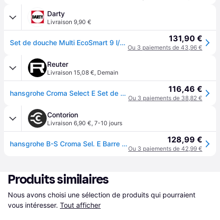
Darty
Livraison 9,90 €
131,90 €
Set de douche Multi EcoSmart 9 l/min avec barre Unica'Croma 65 cm blanc/chromé Croma Select E
Ou 3 paiements de 43,96 €
Reuter
Livraison 15,08 €
,
Demain
116,46 €
hansgrohe Croma Select E Set de douche, 3 jets, 26581400, - chrome/blanc mat
Ou 3 paiements de 38,82 €
Contorion
Livraison 6,90 €
,
7-10 jours
128,99 €
hansgrohe B-S Croma Sel. E Barre de douche Mul EcoSm. 669 mm, 9 l/min, blanc/chrome
Ou 3 paiements de 42,99 €
Produits similaires
Nous avons choisi une sélection de produits qui pourraient 
vous intéresser.
Tout afficher