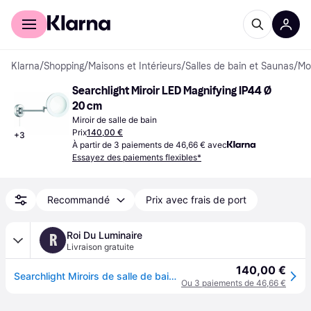
Acheter avec Klarna
Espace entreprises
Klarna
/
Shopping
/
Maisons et Intérieurs
/
Salles de bain et Saunas
/
Mob
Searchlight Miroir LED Magnifying IP44 Ø 
20 cm
Miroir de salle de bain
Prix
140,00 €
+
3
À partir de 3 paiements de 46,66 € avec
Essayez des paiements flexibles*
Recommandé
Prix avec frais de port
Roi Du Luminaire
R
Livraison gratuite
140,00 €
Searchlight Miroirs de salle de bains - miroir avec éclairage et interrupteur à tirette - 40 x 20 x 20 cm - 3W LED dimmable inclus - IP44 - chrome
Ou 3 paiements de 46,66 €