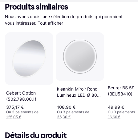
Produits similaires
Nous avons choisi une sélection de produits qui pourraient 
vous intéresser.
Tout afficher
Beurer BS 59
kleankin Miroir Rond
Geberit Option
(BEU58410)
Lumineux LED Ø 80
(502.798.00.1)
cm Mural
375,17 €
108,90 €
49,99 €
Ou 3 paiements de
Ou 3 paiements de
Ou 3 paiements 
125,05 €
36,30 €
16,66 €
Détails du produit