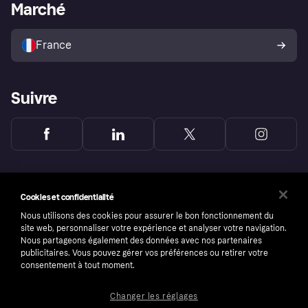
Portail Marchand
Statut opérationnel
Marché
Explorez les magasins
Votre droit de rétractation
Vendre avec Klarna
Plateformes et partenaires
Politique de protection de
l’acheteur Klarna
France
Suivre
Cookies et confidentialité
Nous utilisons des cookies pour assurer le bon fonctionnement du
site web, personnaliser votre expérience et analyser votre navigation.
Nous partageons également des données avec nos partenaires
publicitaires. Vous pouvez gérer vos préférences ou retirer votre
consentement à tout moment.
Changer les réglages