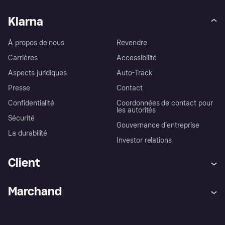
Klarna
À propos de nous
Revendre
Carrières
Accessibilité
Aspects juridiques
Auto-Track
Presse
Contact
Confidentialité
Coordonnées de contact pour
les autorités
Sécurité
Gouvernance d’entreprise
La durabilité
Investor relations
Client
Aide
Réclamations
Marchand
Login
Protection contre la fraude
Support Marchand
Portail développeurs
L'appli shopping de Klarna
Paramètres de confidentialité