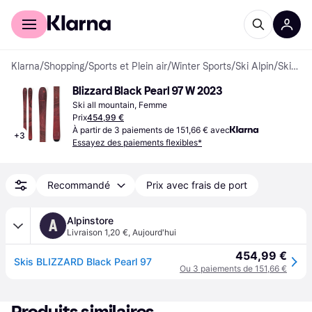
Acheter avec Klarna
Espace entreprises
Klarna
/
Shopping
/
Sports et Plein air
/
Winter Sports
/
Ski Alpin
/
Skis de descente
Blizzard Black Pearl 97 W 2023
Ski all mountain, Femme
Prix
454,99 €
À partir de 3 paiements de 151,66 € avec
+
3
Essayez des paiements flexibles*
Recommandé
Prix avec frais de port
Alpinstore
A
Livraison 1,20 €
,
Aujourd'hui
454,99 €
Skis BLIZZARD Black Pearl 97
Ou 3 paiements de 151,66 €